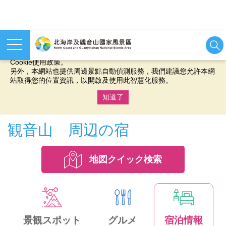
本網站使用cookies等相關技術以持續優化網站服務，並有助於為
您提供更佳的體驗，當您繼續使用本網站即表示您同意我們的
Cookie使用政策。
另外，本網站也提供周邊景點自動偵測服務，我們建議您允許本網
站取得您的位置資訊，以開啟及使用此智慧化服務。
知道了
:::
観音山 周辺の宿
地図クイック検索
景観スポット
グルメ
宿泊情報