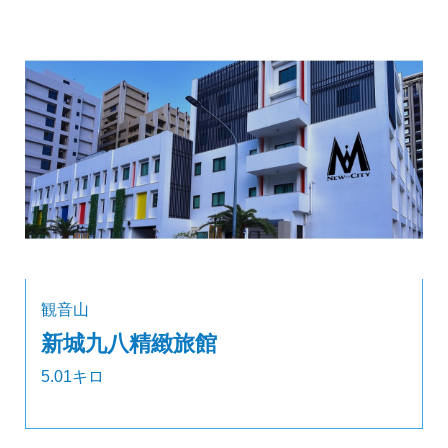
観音山
新城九八精緻旅館
5.01キロ