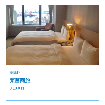
基隆区
莱茵商旅
0.10キロ