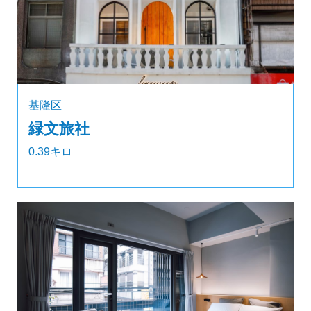
基隆区
緑文旅社
0.39キロ