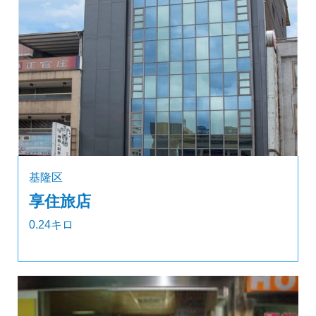
基隆区
享住旅店
0.24キロ