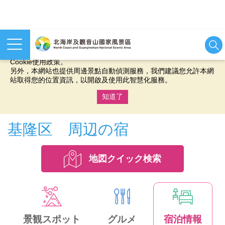
本網站使用cookies等相關技術以持續優化網站服務，並有助於為
您提供更佳的體驗，當您繼續使用本網站即表示您同意我們的
Cookie使用政策。
另外，本網站也提供周邊景點自動偵測服務，我們建議您允許本網
站取得您的位置資訊，以開啟及使用此智慧化服務。
知道了
:::
基隆区 周辺の宿
地図クイック検索
景観スポット
グルメ
宿泊情報