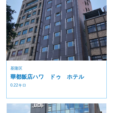
基隆区
華都飯店ハワ ドゥ ホテル
0.22キロ