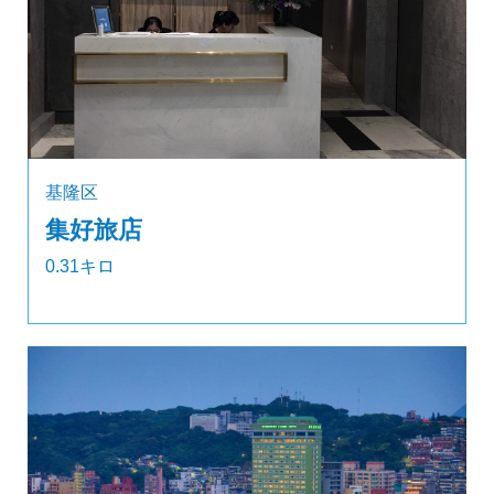
基隆区
集好旅店
0.31キロ