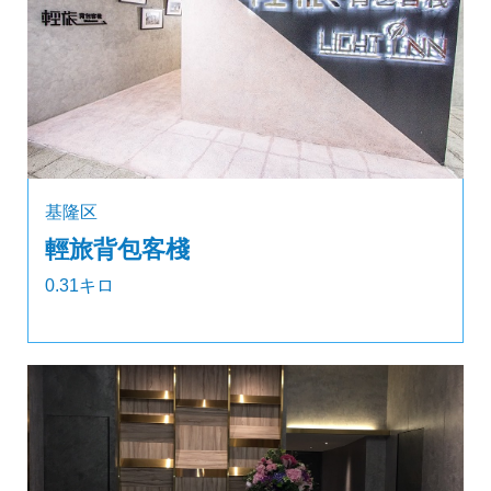
基隆区
輕旅背包客棧
0.31キロ