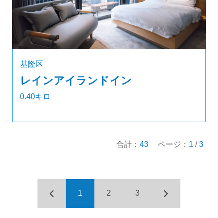
基隆区
レインアイランドイン
0.40キロ
合計：
43
ページ：
1
/
3
1
2
3