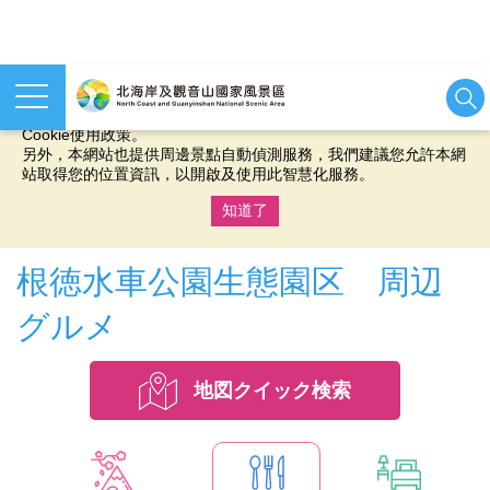
本網站使用cookies等相關技術以持續優化網站服務，並有助於為
您提供更佳的體驗，當您繼續使用本網站即表示您同意我們的
Cookie使用政策。
另外，本網站也提供周邊景點自動偵測服務，我們建議您允許本網
站取得您的位置資訊，以開啟及使用此智慧化服務。
知道了
:::
根徳水車公園生態園区 周辺
グルメ
地図クイック検索