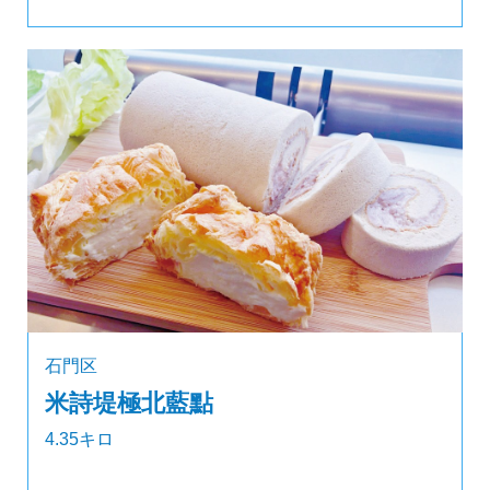
石門区
米詩堤極北藍點
4.35キロ