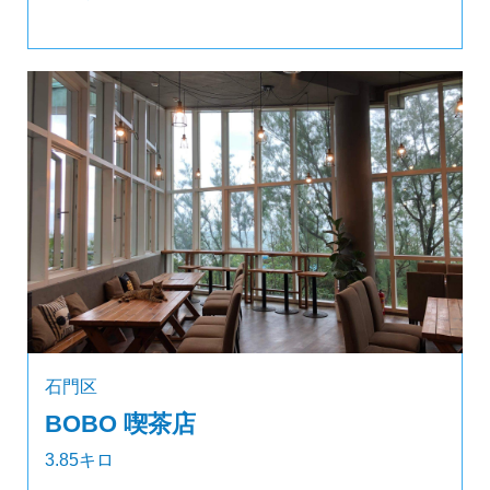
石門区
BOBO 喫茶店
3.85キロ