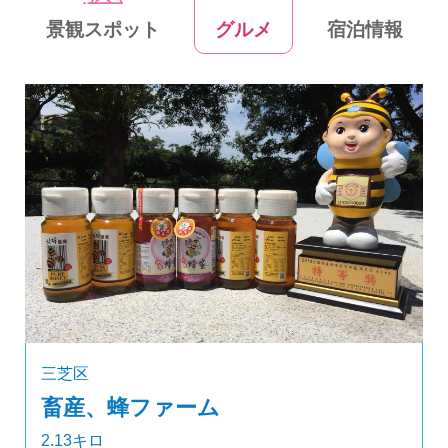
景観スポット
グルメ
宿泊情報
三芝区
畜産、蜂ファーム
2.13キロ