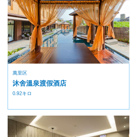
萬里区
沐舍溫泉渡假酒店
0.92キロ