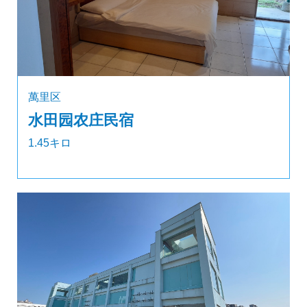
萬里区
水田园农庄民宿
1.45キロ