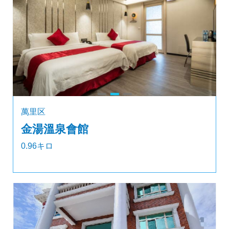
萬里区
金湯溫泉會館
0.96キロ