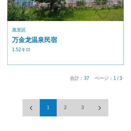
萬里区
万金龙温泉民宿
1.52キロ
合計：
37
ページ：
1
/
3
1
2
3