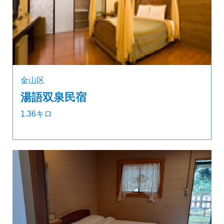
金山区
湯語双泉民宿
1.36キロ