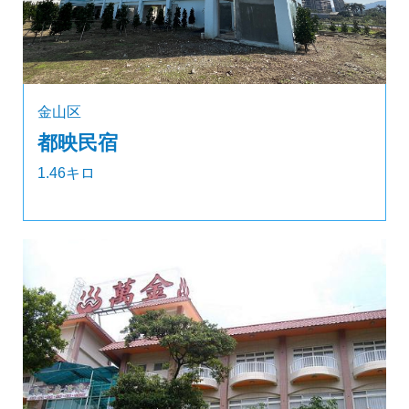
金山区
都映民宿
1.46キロ