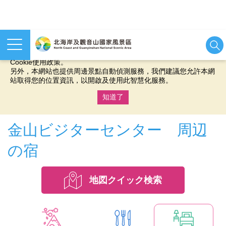
本網站使用cookies等相關技術以持續優化網站服務，並有助於為
您提供更佳的體驗，當您繼續使用本網站即表示您同意我們的
Cookie使用政策。
另外，本網站也提供周邊景點自動偵測服務，我們建議您允許本網
站取得您的位置資訊，以開啟及使用此智慧化服務。
知道了
:::
金山ビジターセンター 周辺
の宿
地図クイック検索