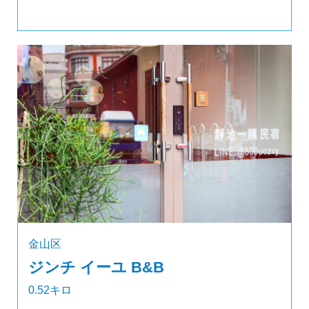
金山区
ジンチ イーユ B&B
0.52キロ