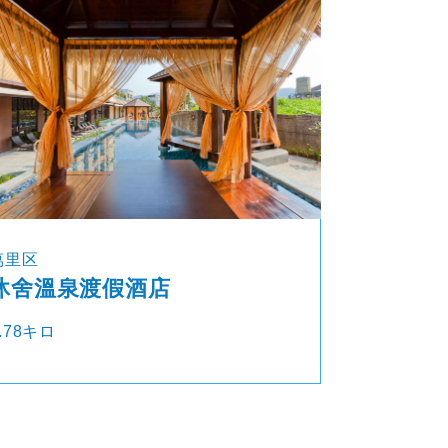
萬里区
沐舍溫泉渡假酒店
.78キロ