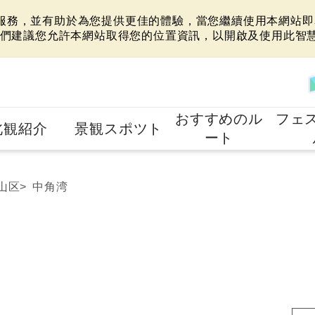
站服務，並有助於為您提供更佳的體驗，當您繼續使用本網站即表
們建議您允許本網站取得您的位置資訊，以開啟及使用此智
おすすめのル
フェ
北観紹介
景観スポツト
ート
山区
中角湾