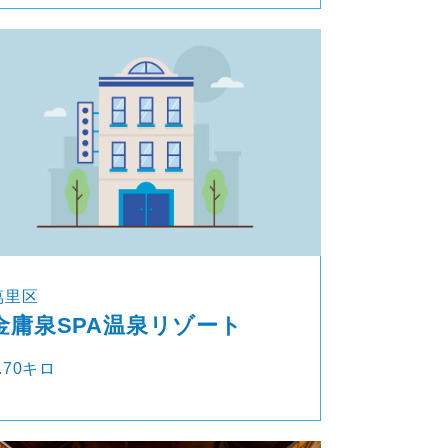
萬里区
金庸泉SPA温泉リゾート
.70キロ