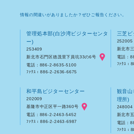
情報の間違いがありましたか？ぜひご報告ください。
管理処本部(白沙湾ビジターセンタ
三芝ビ
ー)
252005
新北市三
253409
新北市石門区徳茂里下員坑33の6号
電話：886
ﾌｧｸｽ：8
電話：886-2-8635-5100
ﾌｧｸｽ：886-2-2636-6675
和平島ビジターセンター
観音山
202009
理所)
基隆市中正区平一路360号
248004
新北市五
電話：886-2-2463-5452
ﾌｧｸｽ：886-2-2463-6987
電話：886
ﾌｧｸｽ：8