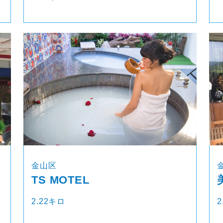
金山区
TS MOTEL
2.22キロ
2