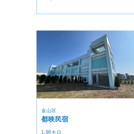
金山区
都映民宿
1.96キロ