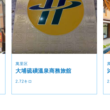
萬里区
大埔硫磺溫泉商務旅舘
2.72キロ
2