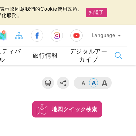
示您同意我們的Cookie使用政策。
知道了
慧化服務。
Language
スティバ
デジタルアー
旅行情報
ル
カイブ
地図クイック検索