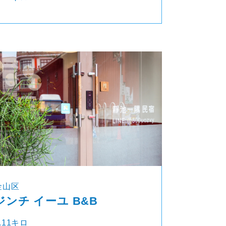
金山区
ジンチ イーユ B&B
.11キロ