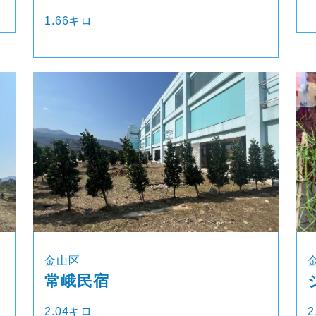
1.66キロ
金山区
常峨民宿
2.04キロ
2