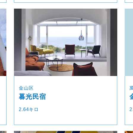
金山区
暮光民宿
2.64キロ
2