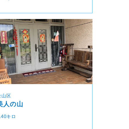
金山区
美人の山
.40キロ