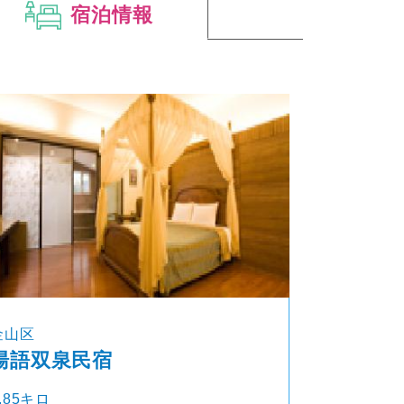
宿泊情報
金山区
湯語双泉民宿
.85キロ