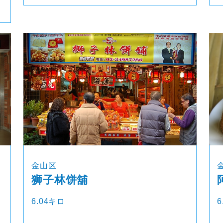
金山区
狮子林饼舖
6.04キロ
6