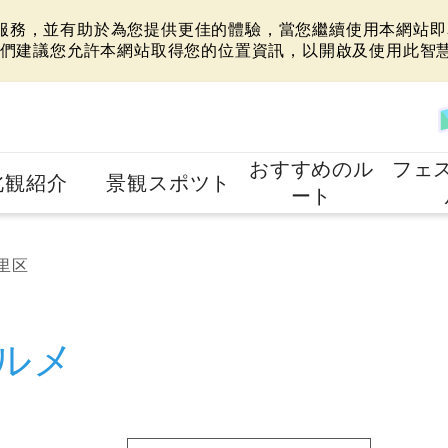
站服務，並有助於為您提供更佳的體驗，當您繼續使用本網站即表
們建議您允許本網站取得您的位置資訊，以開啟及使用此智
おすすめのル
フェ
北観紹介
景観スポツト
ート
里区
ルメ