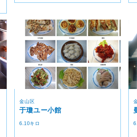
金山区
于瓊ユー小館
6.10キロ
6