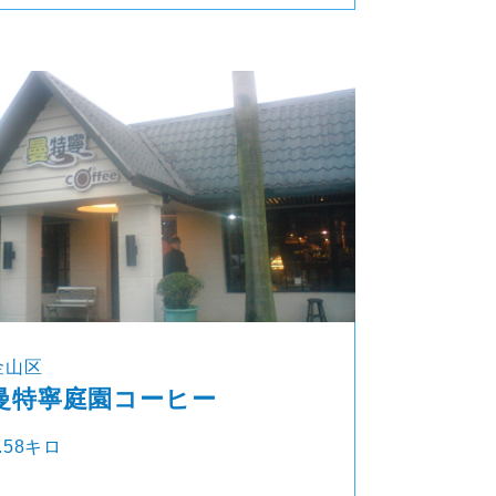
金山区
曼特寧庭園コーヒー
.58キロ