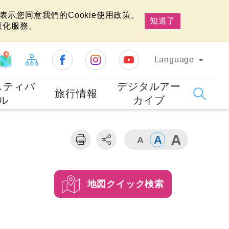
示您同意我們的Cookie使用政策。
知道了
慧化服務。
Language
スティバ
デジタルアー
旅行情報
ル
カイブ
地図クイック検索