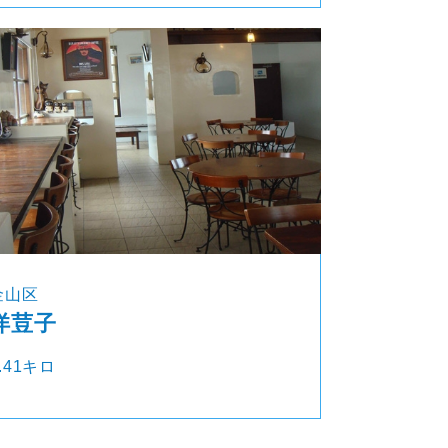
金山区
洋荳子
.41キロ