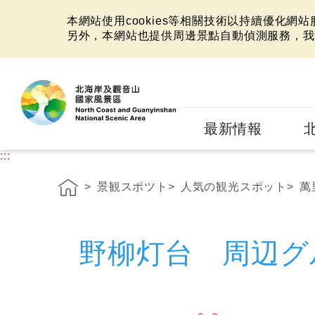
本網站使用cookies等相關技術以持續優化網
另外，本網站也提供周邊景點自動偵測服務，我
:::
最新情報
:::
景観スポツト
人気の観光スポット
萬
野柳灯台 周辺グ