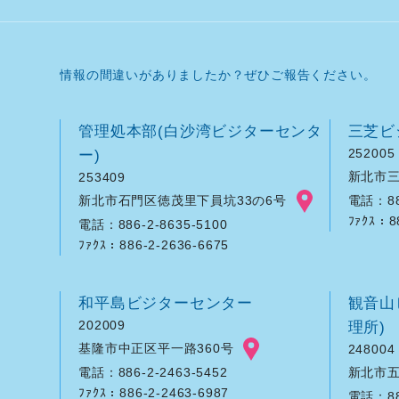
情報の間違いがありましたか？ぜひご報告ください。
管理処本部(白沙湾ビジターセンタ
三芝ビ
ー)
252005
新北市三
253409
新北市石門区徳茂里下員坑33の6号
電話：886
ﾌｧｸｽ：8
電話：886-2-8635-5100
ﾌｧｸｽ：886-2-2636-6675
和平島ビジターセンター
観音山
202009
理所)
基隆市中正区平一路360号
248004
新北市五
電話：886-2-2463-5452
ﾌｧｸｽ：886-2-2463-6987
電話：886