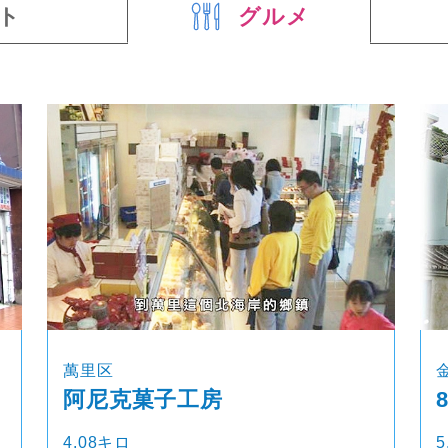
ト
グルメ
萬里区
阿尼克菓子工房
4.08キロ
5