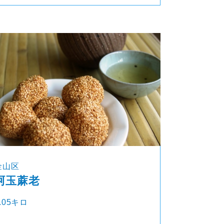
金山区
阿玉蔴老
.05キロ