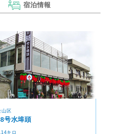
宿泊情報
金山区
88号水埠頭
.14キロ