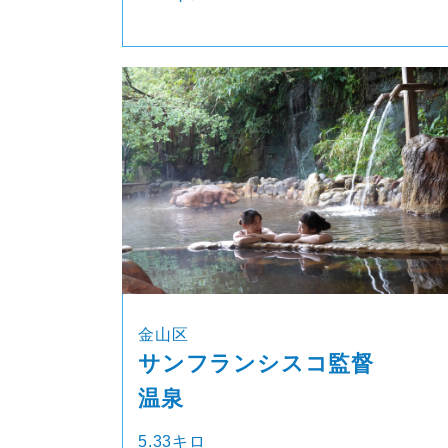
金山区
サンフランシスコ監督
温泉
5.33キロ