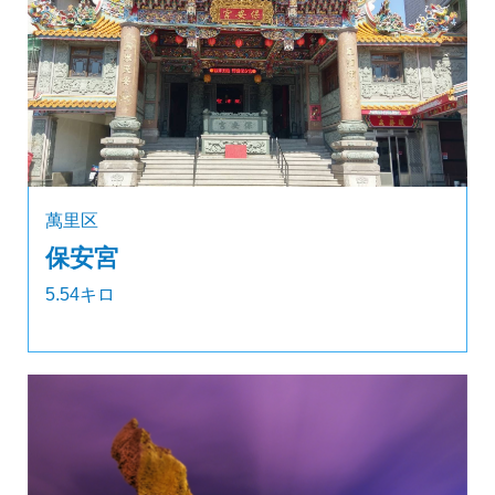
萬里区
保安宮
5.54キロ