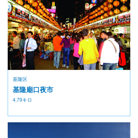
基隆区
基隆廟口夜市
4.79キロ