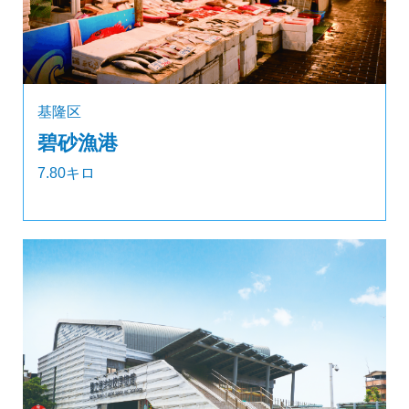
基隆区
碧砂漁港
7.80キロ