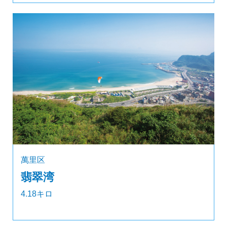
萬里区
翡翠湾
4.18キロ