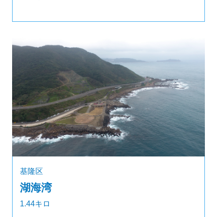
基隆区
湖海湾
1.44キロ