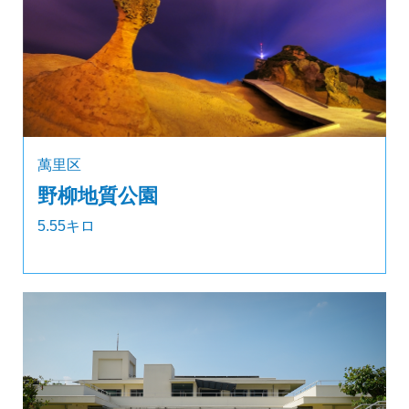
萬里区
野柳地質公園
5.55キロ