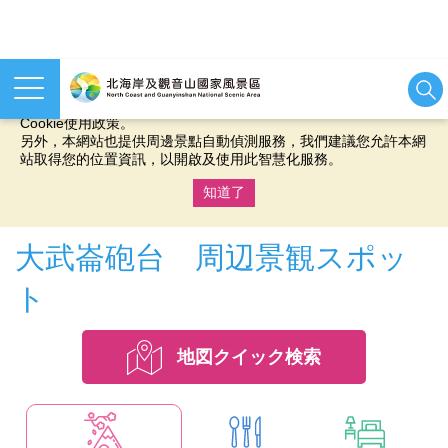
本網站使用cookies等相關技術以持續優化網站服務，並有助於為
您提供更佳的體驗，當您繼續使用本網站即表示您同意我們的
Cookie使用政策。
另外，本網站也提供周邊景點自動偵測服務，我們建議您允許本網
站取得您的位置資訊，以開啟及使用此智慧化服務。
知道了
:::
大武崙砲台 周辺景観スポッ
ト
地図クイック検索