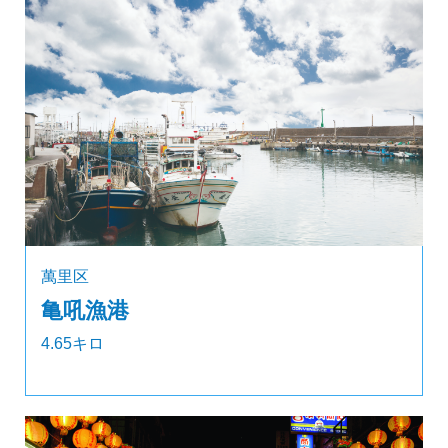
萬里区
亀吼漁港
4.65キロ