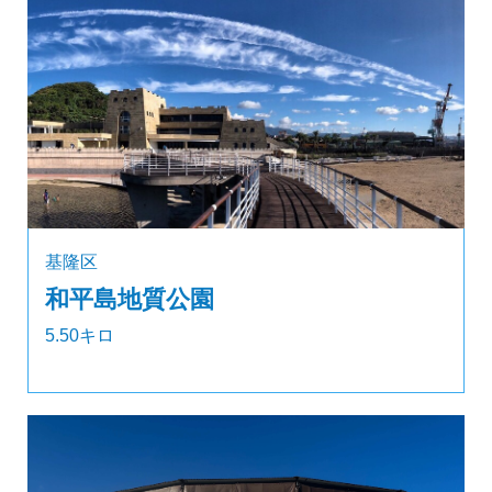
基隆区
和平島地質公園
5.50キロ