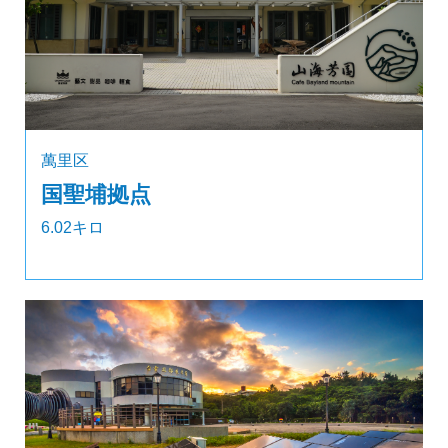
萬里区
国聖埔拠点
6.02キロ