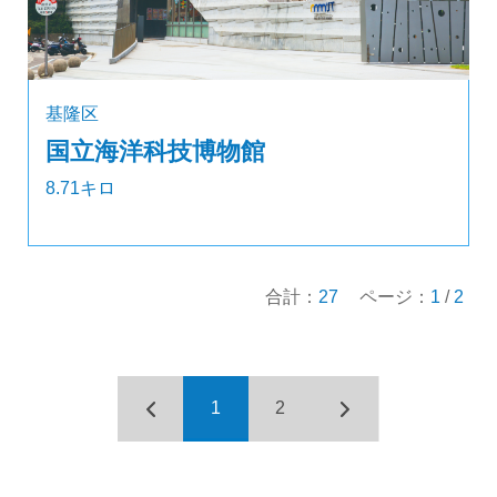
基隆区
国立海洋科技博物館
8.71キロ
合計：
27
ページ：
1
/
2
1
2