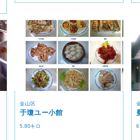
金山区
于瓊ユー小館
5.80キロ
6