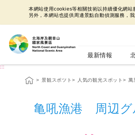
本網站使用cookies等相關技術以持續優化網
另外，本網站也提供周邊景點自動偵測服務，我
:::
最新情報
:::
景観スポツト
人気の観光スポット
萬
亀吼漁港 周辺グ