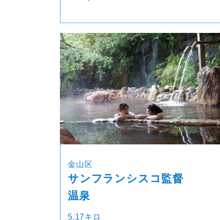
金山区
サンフランシスコ監督
温泉
5.17キロ