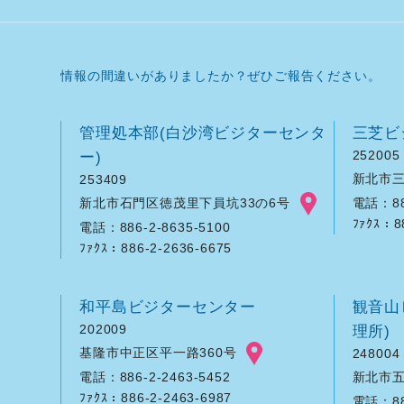
情報の間違いがありましたか？ぜひご報告ください。
管理処本部(白沙湾ビジターセンタ
三芝ビ
ー)
252005
新北市三
253409
新北市石門区徳茂里下員坑33の6号
電話：886
ﾌｧｸｽ：8
電話：886-2-8635-5100
ﾌｧｸｽ：886-2-2636-6675
和平島ビジターセンター
観音山
202009
理所)
基隆市中正区平一路360号
248004
新北市五
電話：886-2-2463-5452
ﾌｧｸｽ：886-2-2463-6987
電話：886