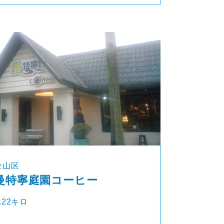
金山区
曼特寧庭園コーヒー
.22キロ