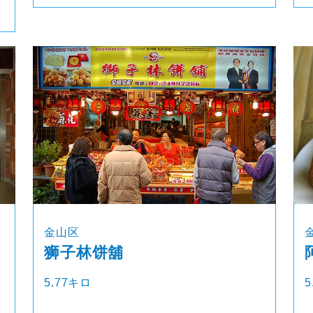
金山区
狮子林饼舖
5.77キロ
5