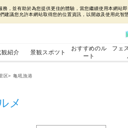
站服務，並有助於為您提供更佳的體驗，當您繼續使用本網站即表
們建議您允許本網站取得您的位置資訊，以開啟及使用此智
おすすめのル
フェ
北観紹介
景観スポツト
ート
里区
亀吼漁港
ルメ