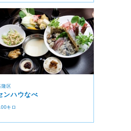
基隆区
センハウなべ
.00キロ