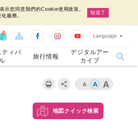
示您同意我們的Cookie使用政策。
知道了
慧化服務。
Language
スティバ
デジタルアー
旅行情報
ル
カイブ
地図クイック検索