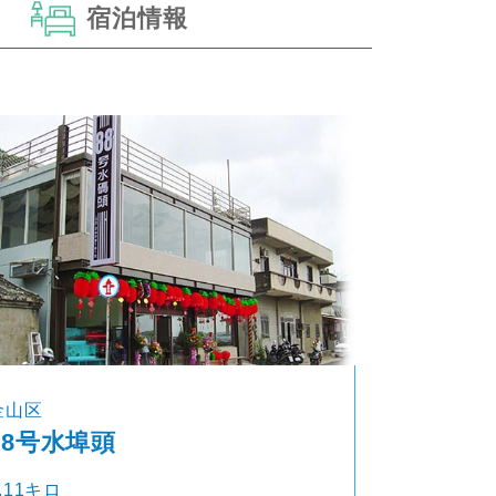
宿泊情報
金山区
88号水埠頭
.11キロ