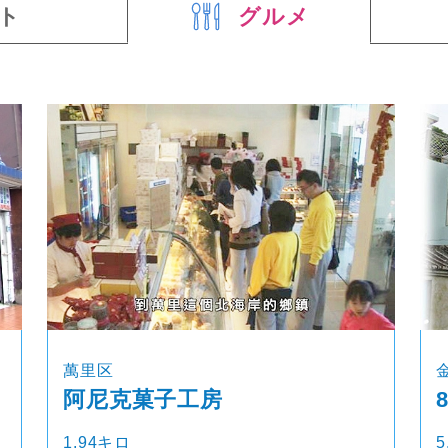
ト
グルメ
萬里区
阿尼克菓子工房
1.94キロ
5