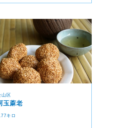
金山区
阿玉蔴老
.77キロ