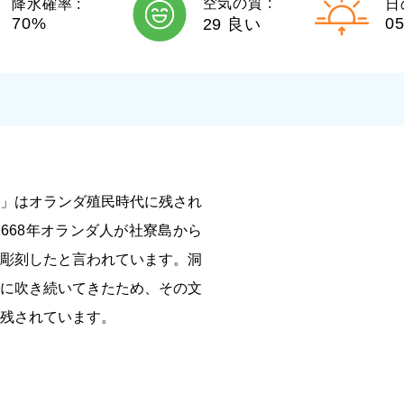
空気の質 :
降水確率 :
日
70%
05
29 良い
」はオランダ殖民時代に残され
668年オランダ人が社寮島から
彫刻したと言われています。洞
に吹き続いてきたため、その文
残されています。