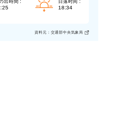
の出時間 :
日落时间 :
:25
18:34
資料元：交通部中央気象局