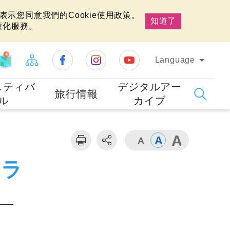
示您同意我們的Cookie使用政策。
知道了
慧化服務。
Language
スティバ
デジタルアー
旅行情報
ル
カイブ
メラ