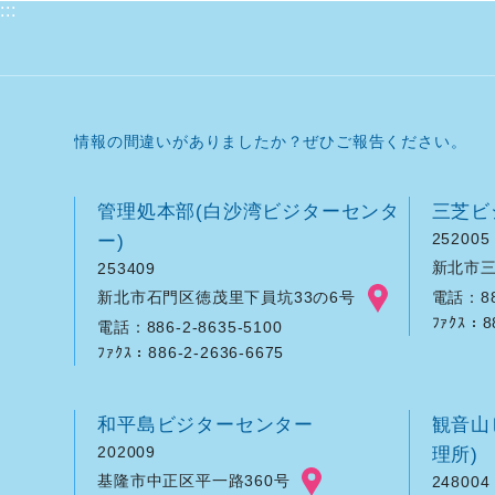
:::
情報の間違いがありましたか？ぜひご報告ください。
管理処本部(白沙湾ビジターセンタ
三芝ビ
ー)
252005
新北市三
253409
新北市石門区徳茂里下員坑33の6号
電話：886
ﾌｧｸｽ：8
電話：886-2-8635-5100
ﾌｧｸｽ：886-2-2636-6675
和平島ビジターセンター
観音山
202009
理所)
基隆市中正区平一路360号
248004