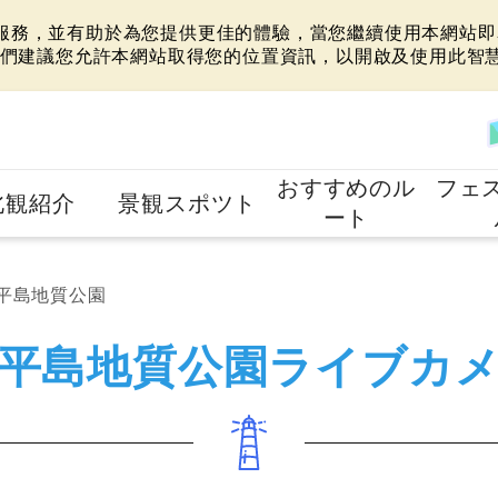
站服務，並有助於為您提供更佳的體驗，當您繼續使用本網站即表
們建議您允許本網站取得您的位置資訊，以開啟及使用此智
おすすめのル
フェ
北観紹介
景観スポツト
ート
平島地質公園
平島地質公園ライブカ