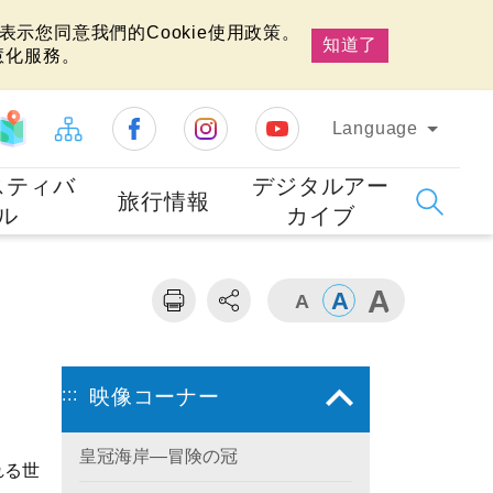
示您同意我們的Cookie使用政策。
知道了
慧化服務。
Language
スティバ
デジタルアー
旅行情報
ル
カイブ
:::
映像コーナー
皇冠海岸—冒険の冠
れる世