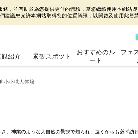
站服務，並有助於為您提供更佳的體驗，當您繼續使用本網站即表
們建議您允許本網站取得您的位置資訊，以開啟及使用此智
おすすめのル
フェ
北観紹介
景観スポツト
ート
柳小小職人体験
多さ、神業のような大自然の景観で知られ、遠くからも必ず訪