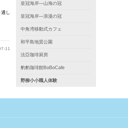
皇冠海岸—山海の冠
を通し
皇冠海岸—浪漫の冠
中角湾移動式カフェ
和平島地質公園
7-11
法亞珈琲厨房
豹豹珈琲館BoBoCafe
野柳小小職人体験