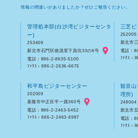
情報の間違いがありましたか？ぜひご報告ください。
管理処本部(白沙湾ビジターセンタ
三芝ビ
ー)
252005
新北市三
253409
新北市石門区徳茂里下員坑33の6号
電話：886
ﾌｧｸｽ：8
電話：886-2-8635-5100
ﾌｧｸｽ：886-2-2636-6675
和平島ビジターセンター
観音山
202009
理所)
基隆市中正区平一路360号
248004
新北市五
電話：886-2-2463-5452
ﾌｧｸｽ：886-2-2463-6987
電話：886
ﾌｧｸｽ：8