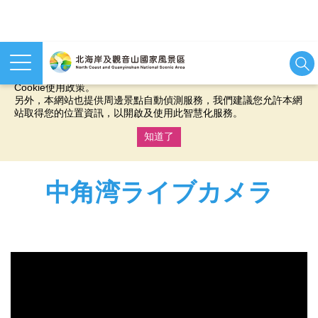
本網站使用cookies等相關技術以持續優化網站服務，並有助於為
您提供更佳的體驗，當您繼續使用本網站即表示您同意我們的
Cookie使用政策。
另外，本網站也提供周邊景點自動偵測服務，我們建議您允許本網
站取得您的位置資訊，以開啟及使用此智慧化服務。
知道了
:::
中角湾ライブカメラ