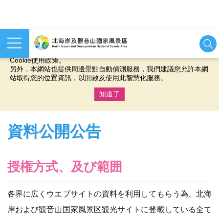
本網站使用cookies等相關技術以持續優化網站服務，並有助於為
您提供更佳的體驗，當您繼續使用本網站即表示您同意我們的
Cookie使用政策。
另外，本網站也提供周邊景點自動偵測服務，我們建議您允許本網
站取得您的位置資訊，以開啟及使用此智慧化服務。
知道了
:::
資料公開公告
授権方式、及び範囲
各界に広くウエブサイトの資料を利用してもらう為、北海
岸および観音山国家風景区観光サイトに登載している全て