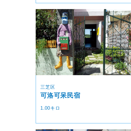
三芝区
可洛可呆民宿
1.00キロ