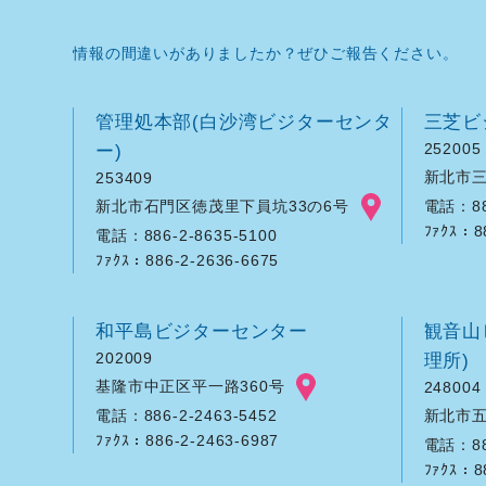
情報の間違いがありましたか？ぜひご報告ください。
管理処本部(白沙湾ビジターセンタ
三芝ビ
ー)
252005
新北市三
253409
新北市石門区徳茂里下員坑33の6号
電話：886
ﾌｧｸｽ：8
電話：886-2-8635-5100
ﾌｧｸｽ：886-2-2636-6675
和平島ビジターセンター
観音山
202009
理所)
基隆市中正区平一路360号
248004
新北市五
電話：886-2-2463-5452
ﾌｧｸｽ：886-2-2463-6987
電話：886
ﾌｧｸｽ：8