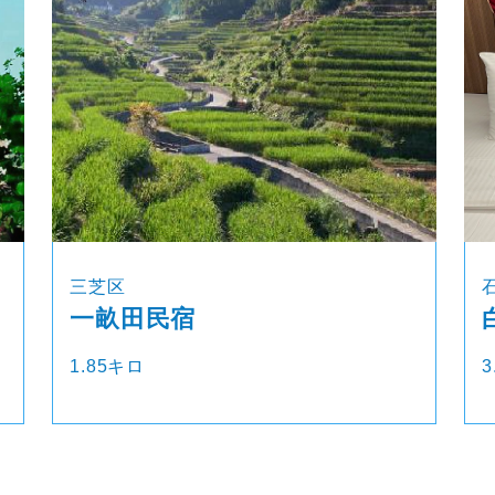
三芝区
一畝田民宿
1.85キロ
3