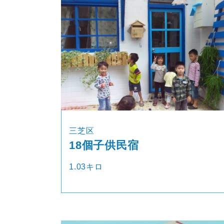
三芝区
18個子供民宿
1.03キロ