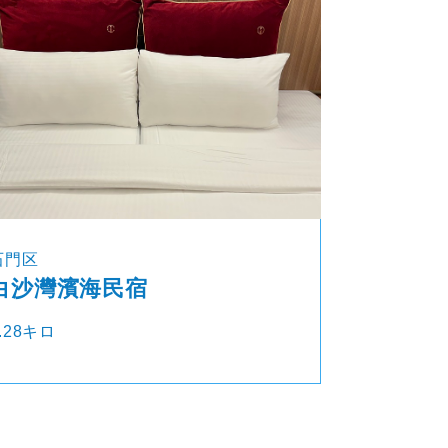
石門区
白沙灣濱海民宿
.28キロ