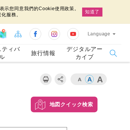
示您同意我們的Cookie使用政策。
知道了
慧化服務。
Language
スティバ
デジタルアー
旅行情報
ル
カイブ
地図クイック検索