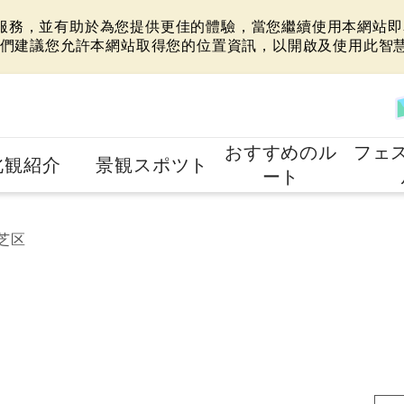
站服務，並有助於為您提供更佳的體驗，當您繼續使用本網站即表
們建議您允許本網站取得您的位置資訊，以開啟及使用此智
おすすめのル
フェ
北観紹介
景観スポツト
ート
芝区