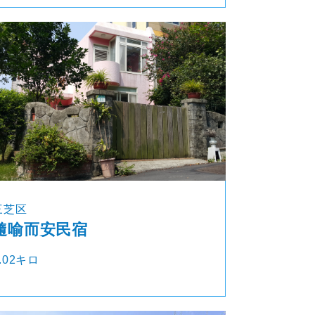
三芝区
隨喻而安民宿
.02キロ