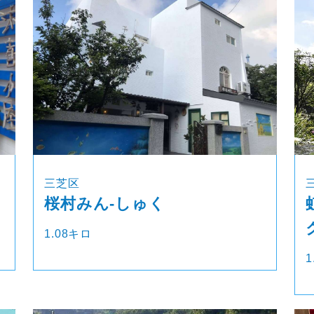
三芝区
桜村みん‐しゅく
1.08キロ
1