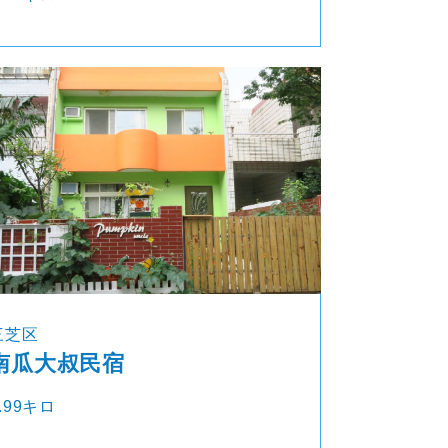
三芝区
南瓜大叔民宿
.99キロ