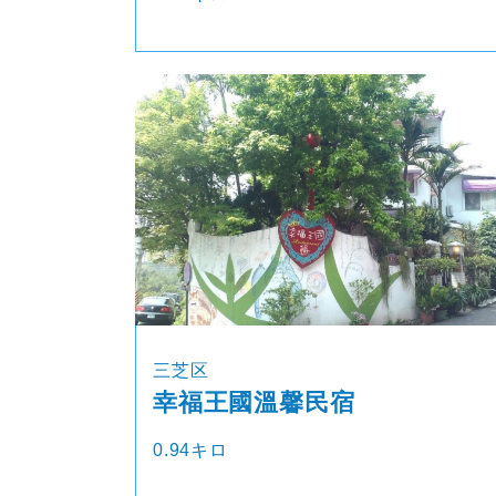
三芝区
幸福王國溫馨民宿
0.94キロ