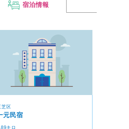
宿泊情報
三芝区
一元民宿
.89キロ