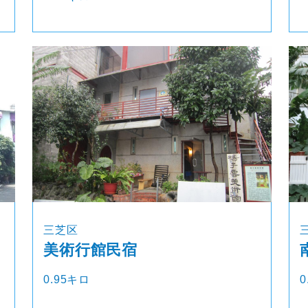
三芝区
美術行館民宿
0.95キロ
0