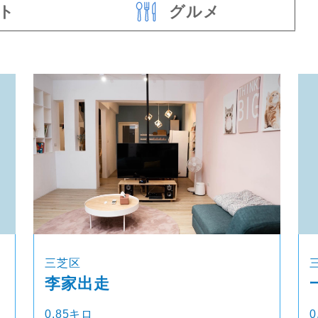
ト
グルメ
三芝区
李家出走
0.85キロ
0