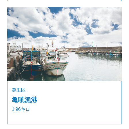
萬里区
亀吼漁港
1.96キロ