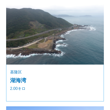
基隆区
湖海湾
2.00キロ