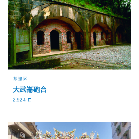
基隆区
大武崙砲台
2.92キロ