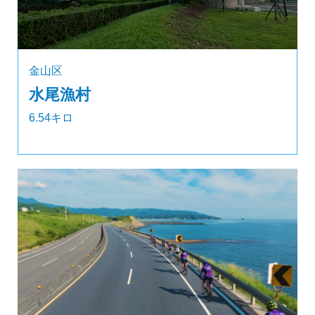
金山区
水尾漁村
6.54キロ