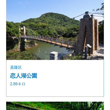
基隆区
恋人湖公園
2.86キロ