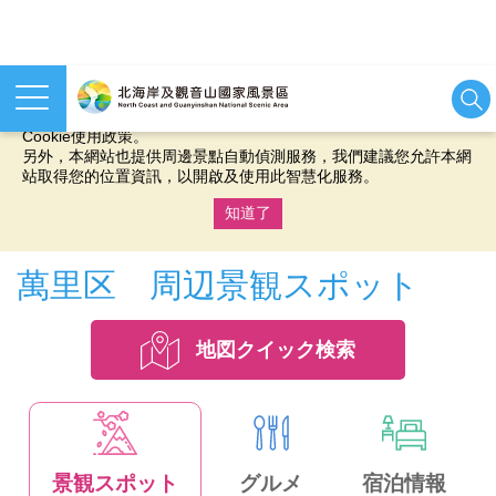
本網站使用cookies等相關技術以持續優化網站服務，並有助於為
您提供更佳的體驗，當您繼續使用本網站即表示您同意我們的
Cookie使用政策。
另外，本網站也提供周邊景點自動偵測服務，我們建議您允許本網
站取得您的位置資訊，以開啟及使用此智慧化服務。
知道了
:::
萬里区 周辺景観スポット
地図クイック検索
景観スポット
グルメ
宿泊情報