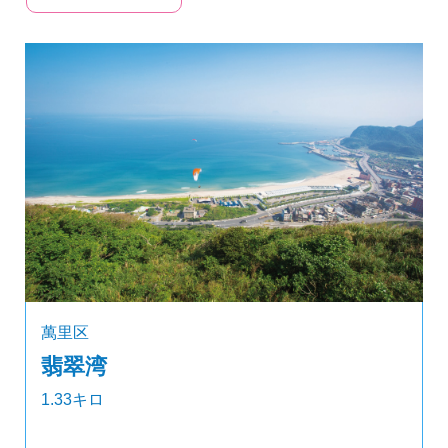
萬里区
翡翠湾
1.33キロ