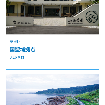
萬里区
国聖埔拠点
3.16キロ