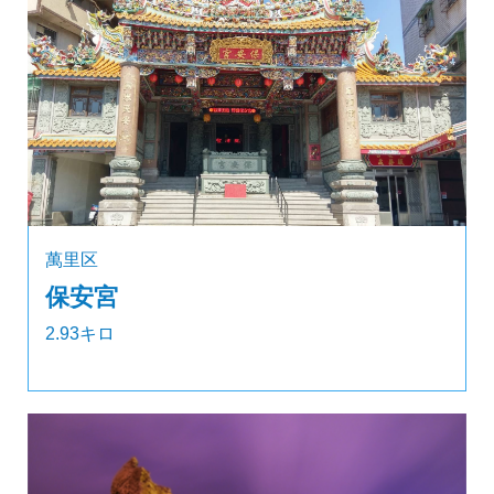
萬里区
保安宮
2.93キロ