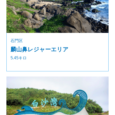
石門区
麟山鼻レジャーエリア
5.45キロ