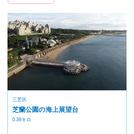
三芝区
芝蘭公園の海上展望台
0.38キロ