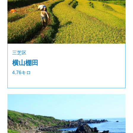
三芝区
横山棚田
4.76キロ