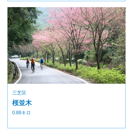
三芝区
桜並木
0.88キロ