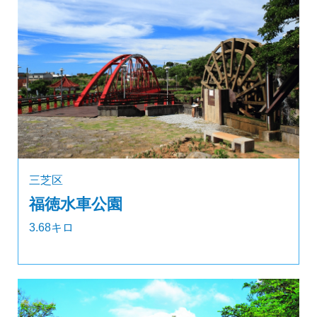
三芝区
福徳水車公園
3.68キロ