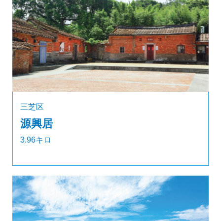
三芝区
源興居
3.96キロ