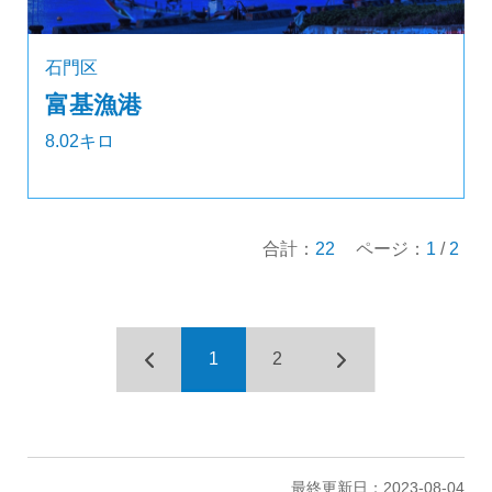
石門区
富基漁港
8.02キロ
合計：
22
ページ：
1
/
2
1
2
最終更新日：2023-08-04