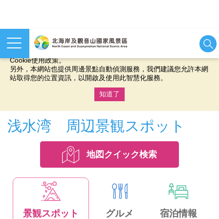
本網站使用cookies等相關技術以持續優化網站服務，並有助於為
您提供更佳的體驗，當您繼續使用本網站即表示您同意我們的
Cookie使用政策。
另外，本網站也提供周邊景點自動偵測服務，我們建議您允許本網
站取得您的位置資訊，以開啟及使用此智慧化服務。
知道了
:::
浅水湾 周辺景観スポット
地図クイック検索
景観スポット
グルメ
宿泊情報