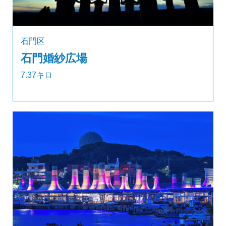
石門区
石門婚紗広場
7.37キロ