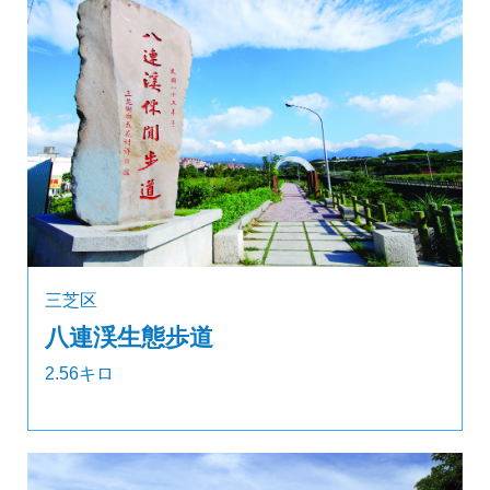
三芝区
八連渓生態歩道
2.56キロ