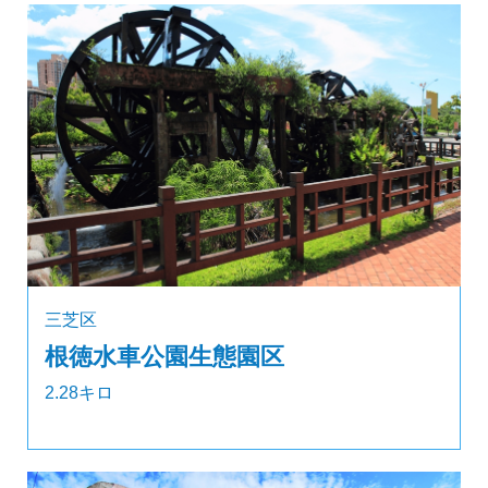
三芝区
根徳水車公園生態園区
2.28キロ