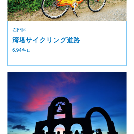
石門区
湾塔サイクリング道路
6.94キロ