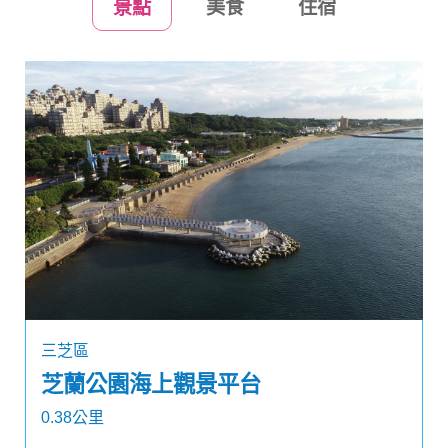
景點
美食
住宿
三芝區
芝蘭公園海上觀景平台
0.38公里