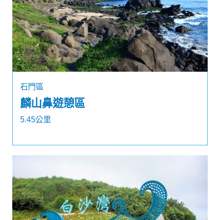
石門區
麟山鼻遊憩區
5.45公里