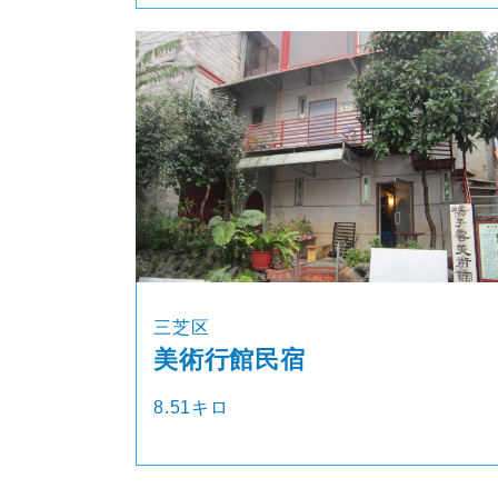
三芝区
美術行館民宿
8.51キロ