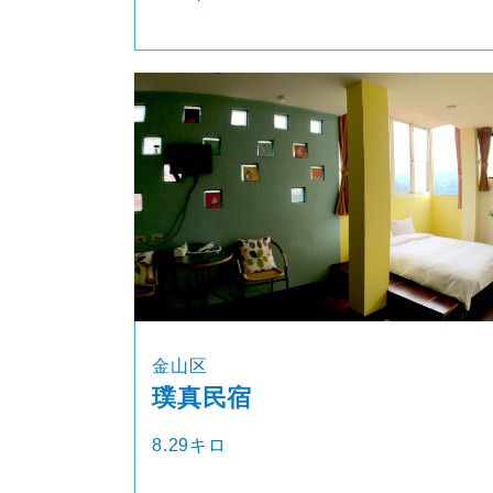
金山区
璞真民宿
8.29キロ