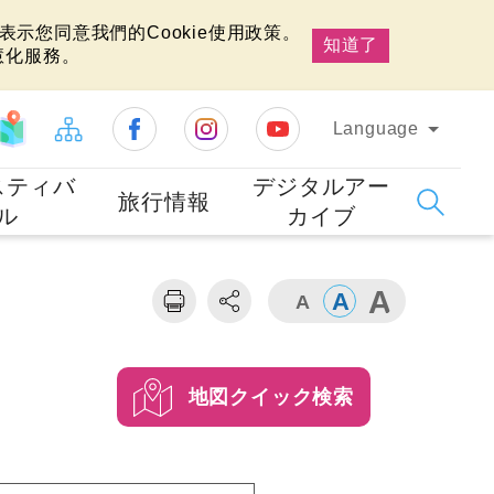
示您同意我們的Cookie使用政策。
知道了
慧化服務。
Language
スティバ
デジタルアー
旅行情報
ル
カイブ
地図クイック検索