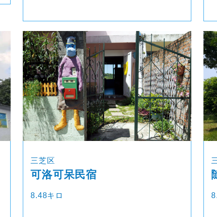
三芝区
可洛可呆民宿
8.48キロ
8