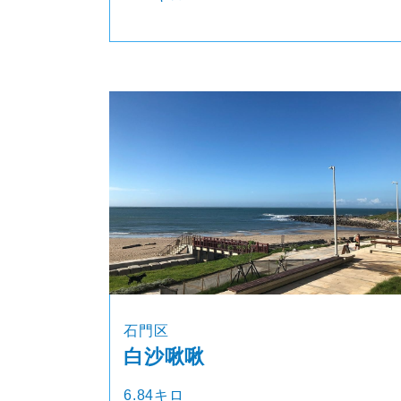
石門区
白沙啾啾
6.84キロ