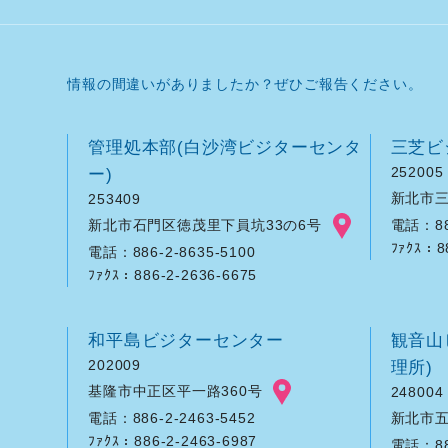
情報の間違いがありましたか？ぜひご報告ください。
管理処本部(白沙湾ビジターセンタ
三芝ビ
ー)
252005
新北市三
253409
新北市石門区徳茂里下員坑33の6号
電話：886
ﾌｧｸｽ：8
電話：886-2-8635-5100
ﾌｧｸｽ：886-2-2636-6675
和平島ビジターセンター
観音山
202009
理所)
基隆市中正区平一路360号
248004
新北市五
電話：886-2-2463-5452
ﾌｧｸｽ：886-2-2463-6987
電話：886