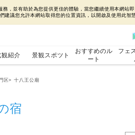
站服務，並有助於為您提供更佳的體驗，當您繼續使用本網站即表
們建議您允許本網站取得您的位置資訊，以開啟及使用此智
おすすめのル
フェ
北観紹介
景観スポツト
ート
門区
十八王公廟
の宿