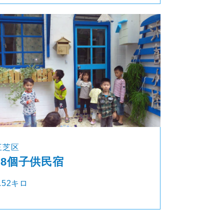
三芝区
18個子供民宿
.52キロ