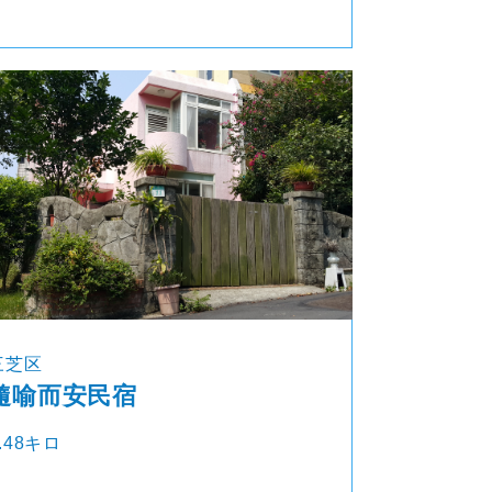
三芝区
隨喻而安民宿
.48キロ