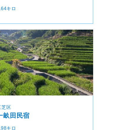
.64キロ
三芝区
一畝田民宿
.98キロ