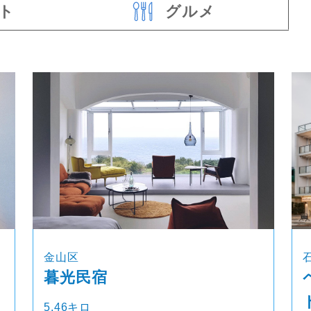
ト
グルメ
金山区
暮光民宿
5.46キロ