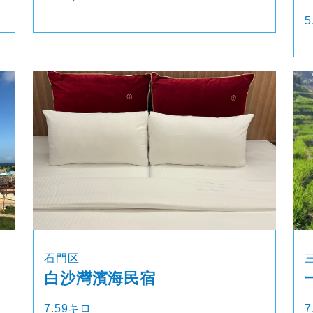
5
石門区
白沙灣濱海民宿
7.59キロ
7