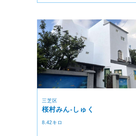
三芝区
桜村みん‐しゅく
8.42キロ