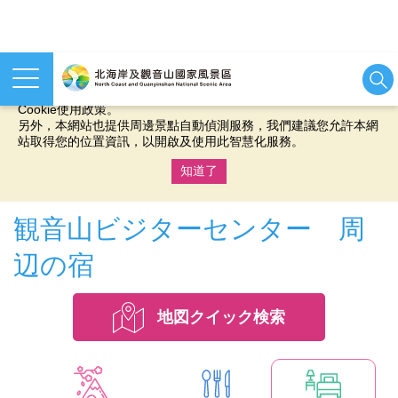
本網站使用cookies等相關技術以持續優化網站服務，並有助於為
您提供更佳的體驗，當您繼續使用本網站即表示您同意我們的
Cookie使用政策。
另外，本網站也提供周邊景點自動偵測服務，我們建議您允許本網
站取得您的位置資訊，以開啟及使用此智慧化服務。
知道了
:::
観音山ビジターセンター 周
辺の宿
地図クイック検索