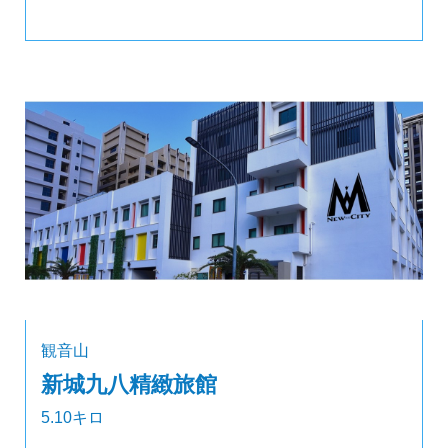
観音山
新城九八精緻旅館
5.10キロ