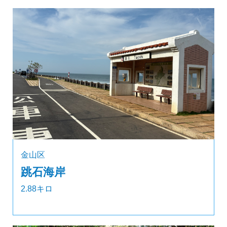
金山区
跳石海岸
2.88キロ