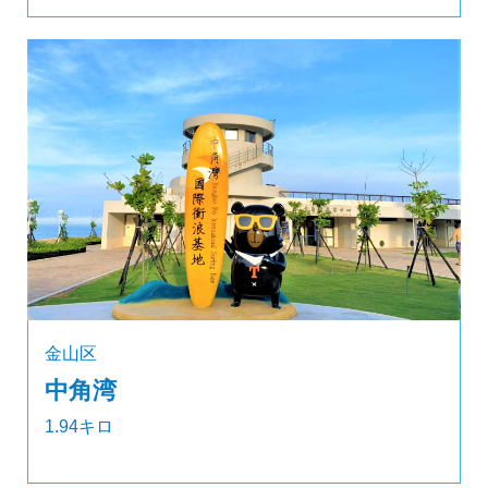
金山区
中角湾
1.94キロ