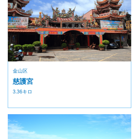
金山区
慈護宮
3.36キロ