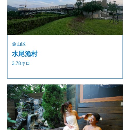
金山区
水尾漁村
3.78キロ