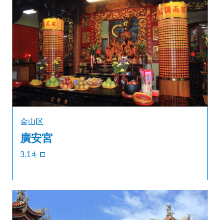
金山区
廣安宮
3.1キロ