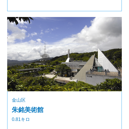
金山区
朱銘美術館
0.81キロ