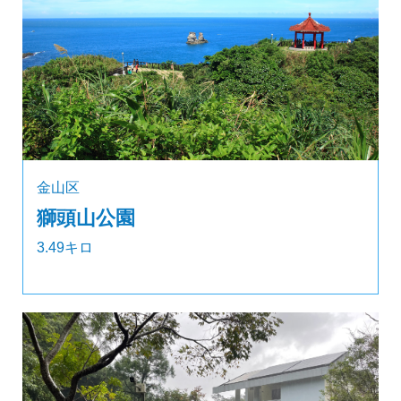
金山区
獅頭山公園
3.49キロ