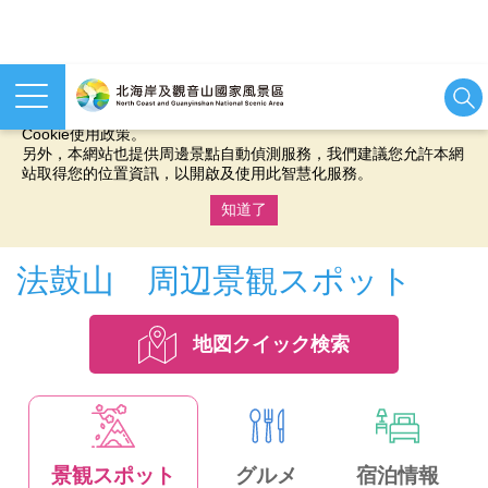
本網站使用cookies等相關技術以持續優化網站服務，並有助於為
您提供更佳的體驗，當您繼續使用本網站即表示您同意我們的
Cookie使用政策。
另外，本網站也提供周邊景點自動偵測服務，我們建議您允許本網
站取得您的位置資訊，以開啟及使用此智慧化服務。
知道了
:::
法鼓山 周辺景観スポット
地図クイック検索
景観スポット
グルメ
宿泊情報