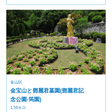
金山区
金宝山と鄧麗君墓園(鄧麗君記
念公園-筠園)
1.59キロ