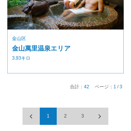
金山区
金山萬里温泉エリア
3.93キロ
合計：
42
ページ：
1
/
3
1
2
3