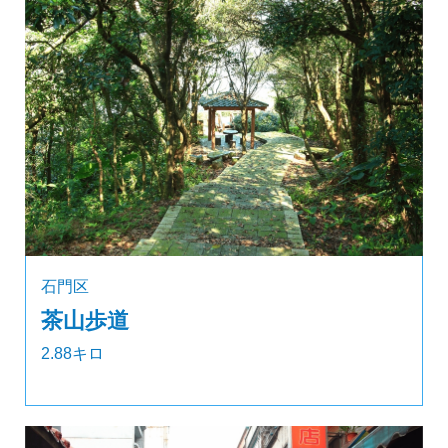
石門区
茶山歩道
2.88キロ