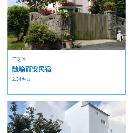
三芝区
隨喻而安民宿
2.34キロ