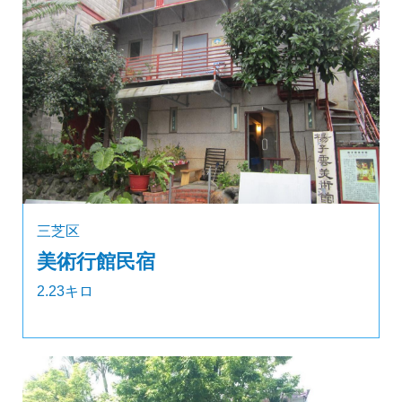
三芝区
美術行館民宿
2.23キロ