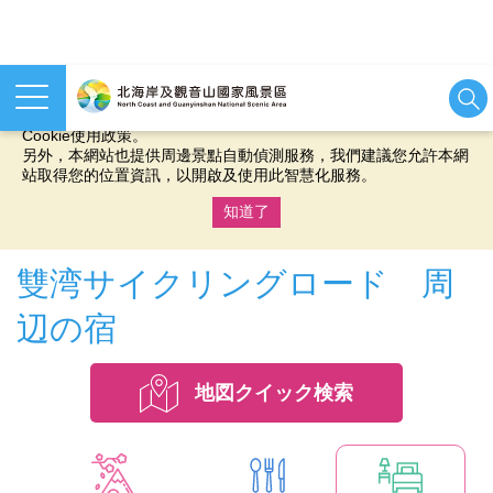
本網站使用cookies等相關技術以持續優化網站服務，並有助於為
您提供更佳的體驗，當您繼續使用本網站即表示您同意我們的
Cookie使用政策。
另外，本網站也提供周邊景點自動偵測服務，我們建議您允許本網
站取得您的位置資訊，以開啟及使用此智慧化服務。
知道了
:::
雙湾サイクリングロード 周
辺の宿
地図クイック検索