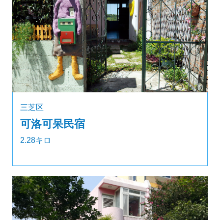
三芝区
可洛可呆民宿
2.28キロ