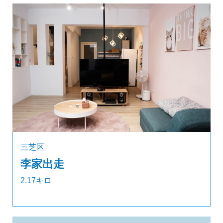
三芝区
李家出走
2.17キロ