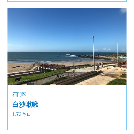
石門区
白沙啾啾
1.73キロ