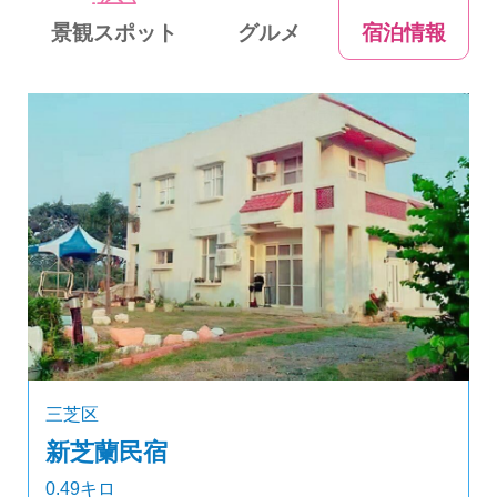
景観スポット
グルメ
宿泊情報
三芝区
新芝蘭民宿
0.49キロ