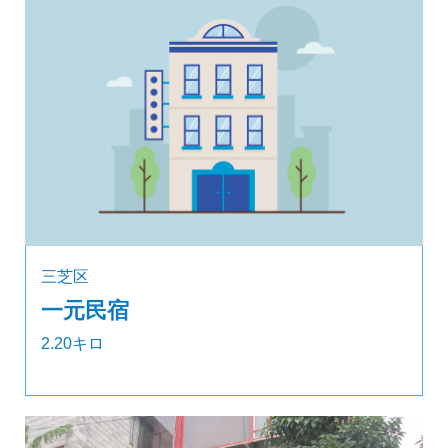
三芝区
一元民宿
2.20キロ