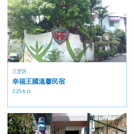
三芝区
幸福王國溫馨民宿
2.25キロ