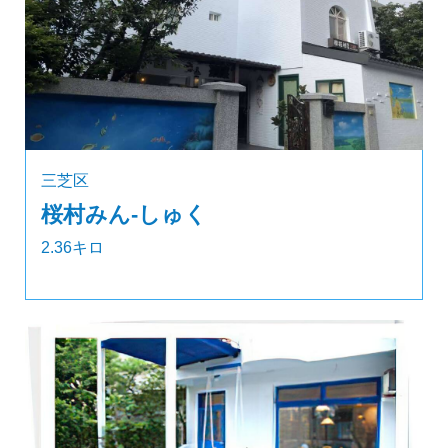
三芝区
桜村みん‐しゅく
2.36キロ