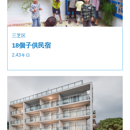
三芝区
18個子供民宿
2.43キロ