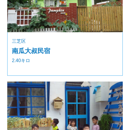
三芝区
南瓜大叔民宿
2.40キロ