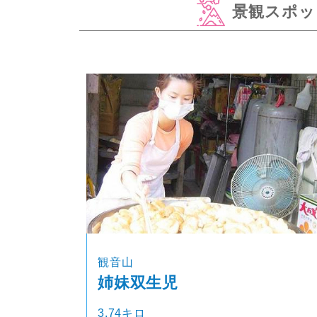
景観スポッ
観音山
姉妹双生児
3.74キロ