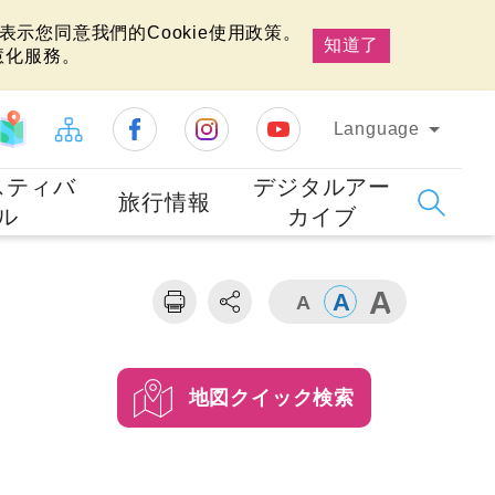
示您同意我們的Cookie使用政策。
知道了
慧化服務。
Language
スティバ
デジタルアー
旅行情報
ル
カイブ
地図クイック検索