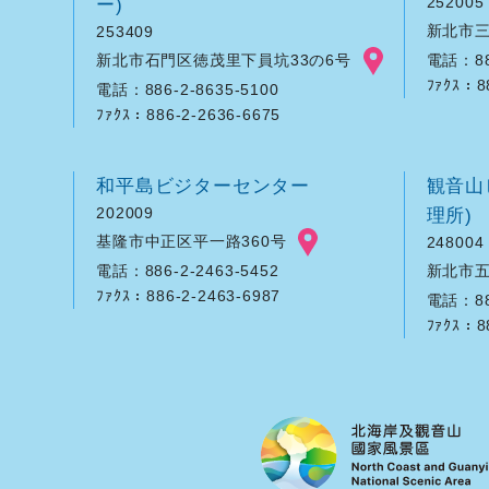
ー)
252005
新北市三
253409
新北市石門区徳茂里下員坑33の6号
電話：886
ﾌｧｸｽ：8
電話：886-2-8635-5100
ﾌｧｸｽ：886-2-2636-6675
和平島ビジターセンター
観音山
202009
理所)
基隆市中正区平一路360号
248004
新北市五
電話：886-2-2463-5452
ﾌｧｸｽ：886-2-2463-6987
電話：886
ﾌｧｸｽ：8