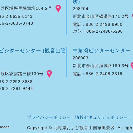
所)
芝区埔坪里埔頭坑164-2号
208204
新北市金山区磺港路171-2号
-2-8635-5143
86-2-8635-3748
電話：886-2-2498-8980
ﾌｧｸｽ：886-2-2498-5290
ビジターセンター (観音山管
中角湾ビジターセンター
208003
新北市金山区海興路180-3号
股区凌雲路三段130号
電話：886-2-2408-2319
-2-2292-8888
86-2-2291-9444
プライバシーポリシー
|
情報セキュリティポリシー
|
Copyright © 北海岸および観音山国家風景区. All rights 