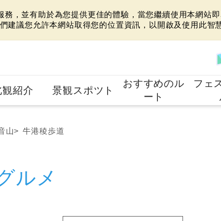
站服務，並有助於為您提供更佳的體驗，當您繼續使用本網站即表
們建議您允許本網站取得您的位置資訊，以開啟及使用此智
おすすめのル
フェ
北観紹介
景観スポツト
ート
音山
牛港稜歩道
グルメ