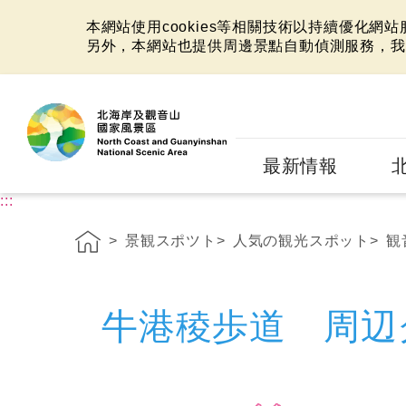
本網站使用cookies等相關技術以持續優化網
另外，本網站也提供周邊景點自動偵測服務，我
:::
最新情報
:::
景観スポツト
人気の観光スポット
観
牛港稜歩道 周辺