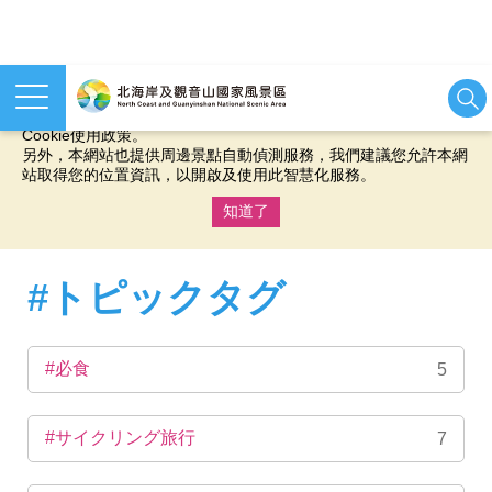
本網站使用cookies等相關技術以持續優化網站服務，並有助於為
您提供更佳的體驗，當您繼續使用本網站即表示您同意我們的
Cookie使用政策。
另外，本網站也提供周邊景點自動偵測服務，我們建議您允許本網
站取得您的位置資訊，以開啟及使用此智慧化服務。
知道了
:::
#トピックタグ
#必食
5
#サイクリング旅行
7