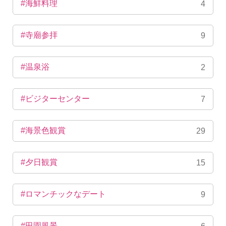
#海鮮料理
4
#寺廟参拝
9
#温泉浴
2
#ビジターセンター
7
#海景色観賞
29
#夕日観賞
15
#ロマンチックなデート
9
#田園風景