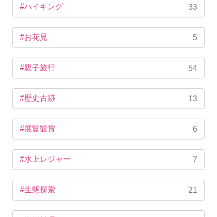
#ハイキング
33
#お花見
5
#親子旅行
54
#歴史古跡
13
#展覧観賞
6
#水上レジャー
7
#生態探索
21