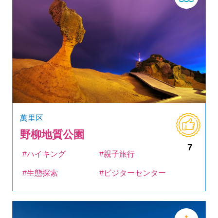
萬里区
野柳地質公園
7
#ハイキング
#親子旅行
#生態探索
#ビジターセンター