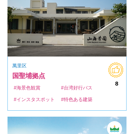
萬里区
国聖埔拠点
8
#海景色観賞
#台湾好行バス
#インスタスポット
#特色ある建築