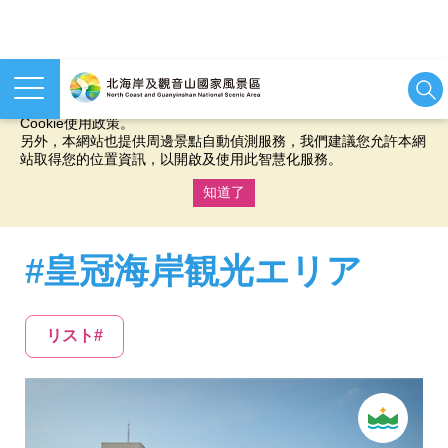
本網站使用cookies等相關技術以持續優化網站服務，並有助於為
您提供更佳的體驗，當您繼續使用本網站即表示您同意我們的
Cookie使用政策。
另外，本網站也提供周邊景點自動偵測服務，我們建議您允許本網
站取得您的位置資訊，以開啟及使用此智慧化服務。
知道了
:::
#皇冠海岸観光エリア
リスト#