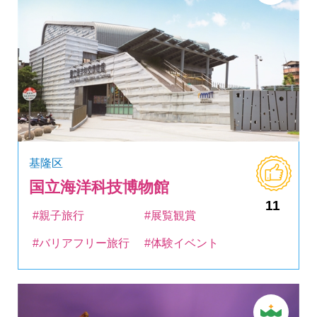
基隆区
国立海洋科技博物館
11
#親子旅行
#展覧観賞
#バリアフリー旅行
#体験イベント