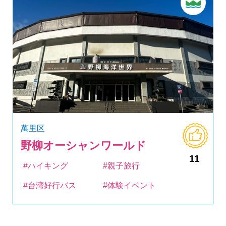
萬里区
野柳オーシャンワールド
11
#ハイキング
#親子旅行
#台湾好行バス
#体験イベント