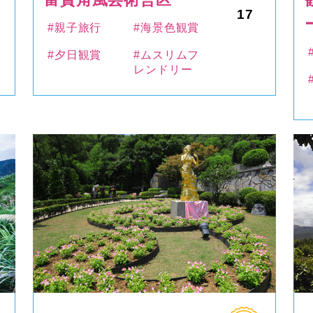
17
#親子旅行
#海景色観賞
#夕日観賞
#ムスリムフ
レンドリー