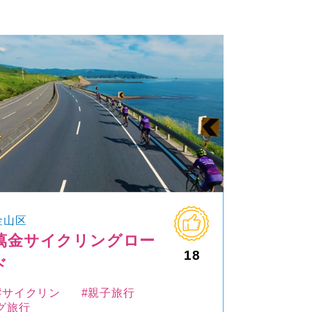
金山区
萬金サイクリングロー
18
ド
#サイクリン
#親子旅行
グ旅行