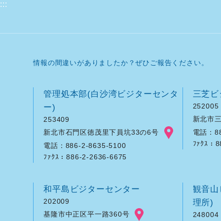
:::
情報の間違いがありましたか？ぜひご報告ください。
管理処本部(白沙湾ビジターセンタ
三芝ビ
ー)
252005
新北市三
253409
新北市石門区徳茂里下員坑33の6号
電話：886
ﾌｧｸｽ：8
電話：886-2-8635-5100
ﾌｧｸｽ：886-2-2636-6675
和平島ビジターセンター
観音山
202009
理所)
基隆市中正区平一路360号
248004