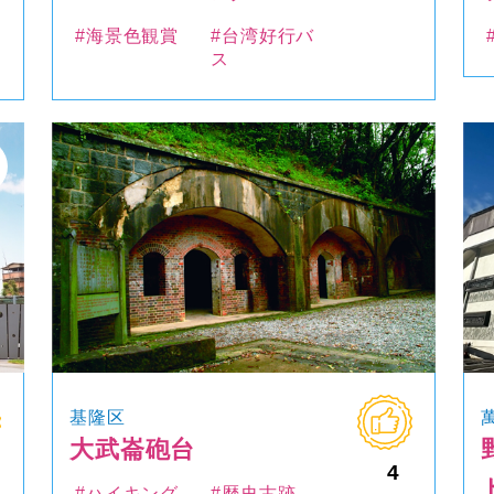
#海景色観賞
#台湾好行バ
ス
基隆区
大武崙砲台
4
#ハイキング
#歴史古跡