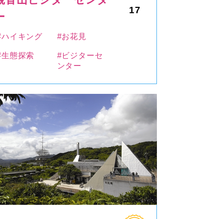
17
ー
#ハイキング
#お花見
#生態探索
#ビジターセ
ンター