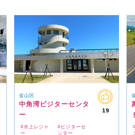
金山区
中角湾ビジターセンタ
19
ー
#水上レジャ
#ビジターセ
ー
ンター