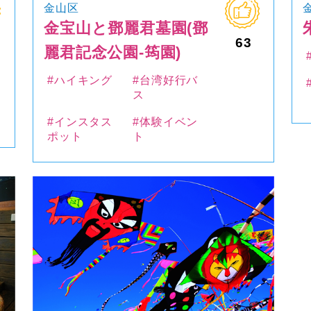
金山区
金宝山と鄧麗君墓園(鄧
63
麗君記念公園-筠園)
#ハイキング
#台湾好行バ
ス
#インスタス
#体験イベン
ポット
ト