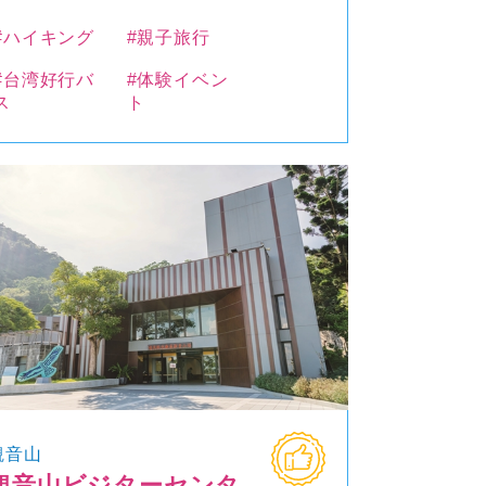
#ハイキング
#親子旅行
#台湾好行バ
#体験イベン
ス
ト
観音山
観音山ビジターセンタ