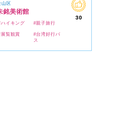
金山区
朱銘美術館
30
#ハイキング
#親子旅行
#展覧観賞
#台湾好行バ
ス