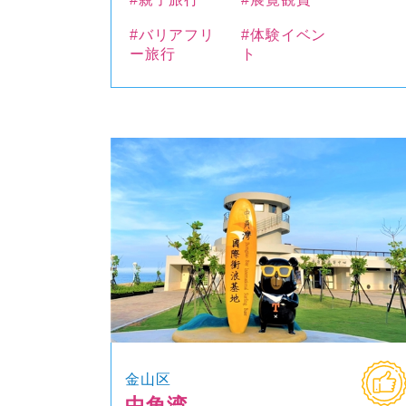
#バリアフリ
#体験イベン
ー旅行
ト
金山区
中角湾