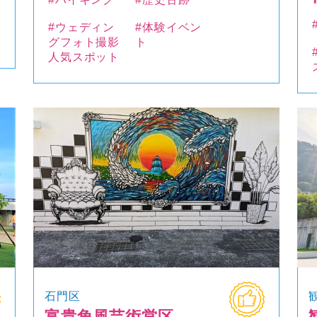
#ウェディン
#体験イベン
グフォト撮影
ト
人気スポット
石門区
富貴角風芸術営区