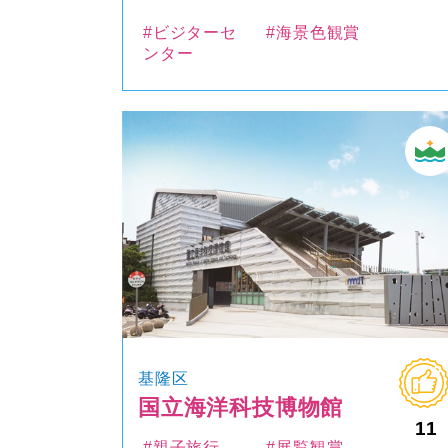
#ビジターセ
#海景色観賞
ンター
基隆区
国立海洋科技博物館
11
#親子旅行
#展覧観賞