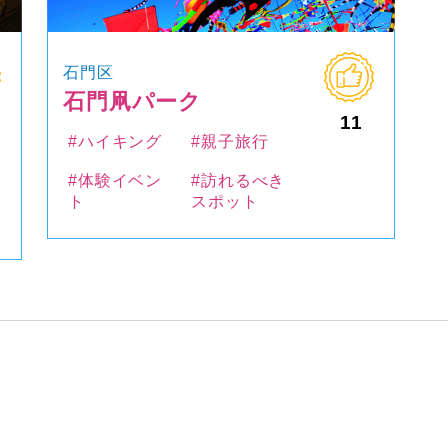
石門区
石門凧パーク
11
#ハイキング
#親子旅行
#体験イベン
#訪れるべき
ト
スポット