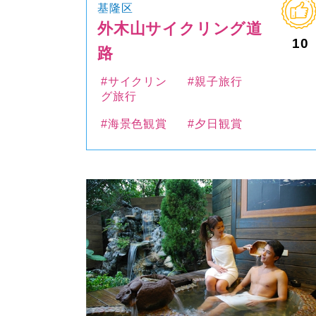
基隆区
外木山サイクリング道
10
路
#サイクリン
#親子旅行
グ旅行
#海景色観賞
#夕日観賞