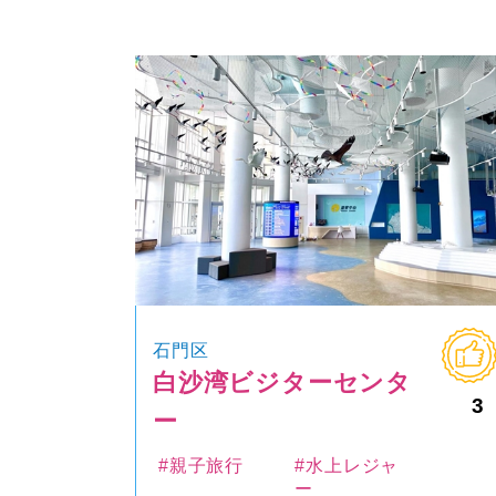
石門区
白沙湾ビジターセンタ
3
ー
#親子旅行
#水上レジャ
ー