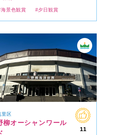
#海景色観賞
#夕日観賞
萬里区
野柳オーシャンワール
11
ド