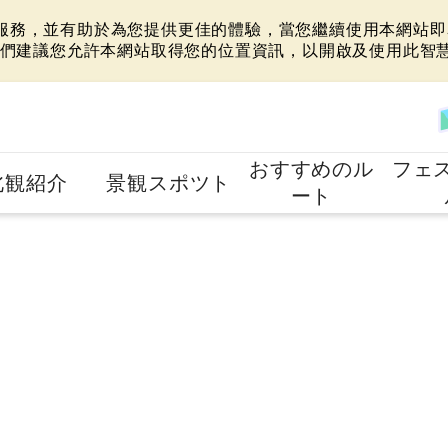
站服務，並有助於為您提供更佳的體驗，當您繼續使用本網站即表
們建議您允許本網站取得您的位置資訊，以開啟及使用此智
おすすめのル
フェ
北観紹介
景観スポツト
ート