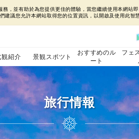
站服務，並有助於為您提供更佳的體驗，當您繼續使用本網站即表
們建議您允許本網站取得您的位置資訊，以開啟及使用此智
おすすめのル
フェ
北観紹介
景観スポツト
ート
旅行情報