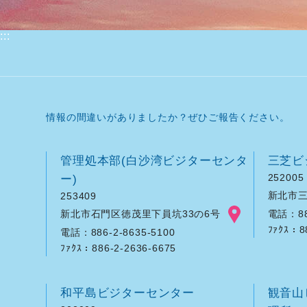
:::
情報の間違いがありましたか？ぜひご報告ください。
管理処本部(白沙湾ビジターセンタ
三芝ビ
ー)
252005
新北市三
253409
新北市石門区徳茂里下員坑33の6号
電話：886
ﾌｧｸｽ：8
電話：886-2-8635-5100
ﾌｧｸｽ：886-2-2636-6675
和平島ビジターセンター
観音山