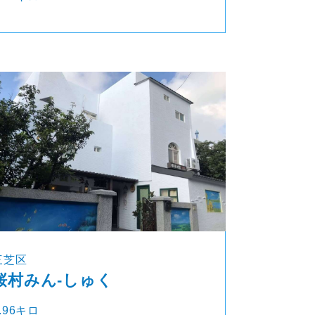
三芝区
桜村みん‐しゅく
.96キロ