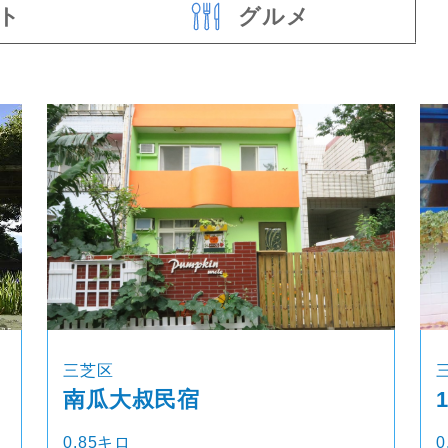
ト
グルメ
三芝区
南瓜大叔民宿
0.85キロ
0