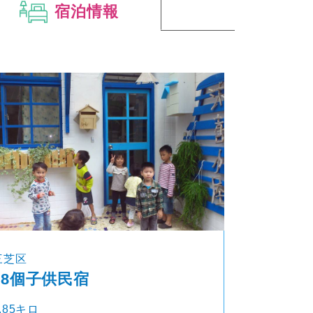
宿泊情報
三芝区
18個子供民宿
.85キロ