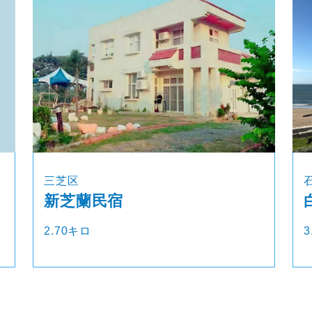
三芝区
新芝蘭民宿
2.70キロ
3