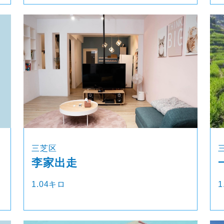
三芝区
李家出走
1.04キロ
1