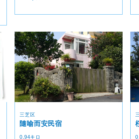
三芝区
隨喻而安民宿
0.94キロ
0