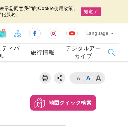
示您同意我們的Cookie使用政策。
知道了
慧化服務。
Language
スティバ
デジタルアー
旅行情報
ル
カイブ
地図クイック検索