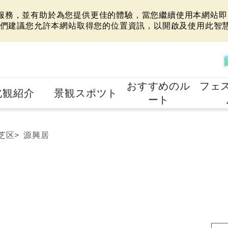
站服務，並有助於為您提供更佳的體驗，當您繼續使用本網站即表
們建議您允許本網站取得您的位置資訊，以開啟及使用此智
おすすめのル
フェ
北観紹介
景観スポツト
ート
芝区
源興居