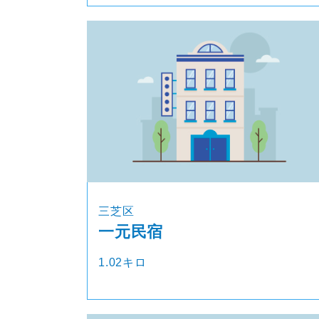
三芝区
一元民宿
1.02キロ