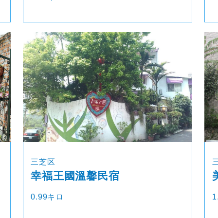
三芝区
幸福王國溫馨民宿
0.99キロ
1