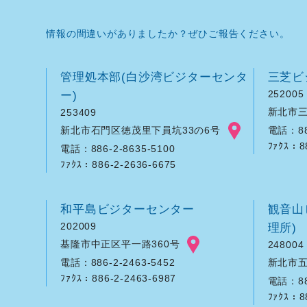
情報の間違いがありましたか？ぜひご報告ください。
管理処本部(白沙湾ビジターセンタ
三芝ビ
ー)
252005
新北市三
253409
新北市石門区徳茂里下員坑33の6号
電話：886
ﾌｧｸｽ：8
電話：886-2-8635-5100
ﾌｧｸｽ：886-2-2636-6675
和平島ビジターセンター
観音山
202009
理所)
基隆市中正区平一路360号
248004
新北市五
電話：886-2-2463-5452
ﾌｧｸｽ：886-2-2463-6987
電話：886
ﾌｧｸｽ：8