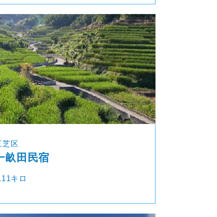
三芝区
一畝田民宿
.11キロ