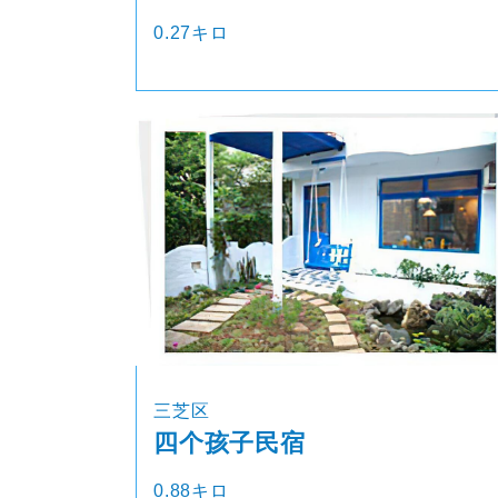
0.27キロ
三芝区
四个孩子民宿
0.88キロ