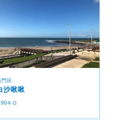
石門区
白沙啾啾
.90キロ