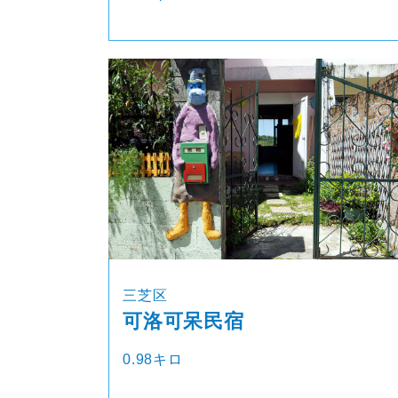
三芝区
可洛可呆民宿
0.98キロ