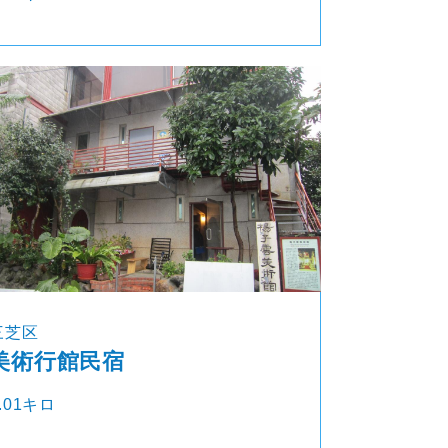
三芝区
美術行館民宿
.01キロ