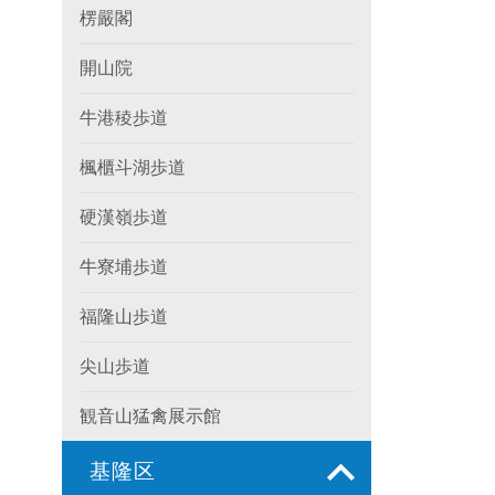
楞嚴閣
開山院
牛港稜歩道
楓櫃斗湖歩道
硬漢嶺歩道
牛寮埔歩道
福隆山歩道
尖山歩道
観音山猛禽展示館
基隆区