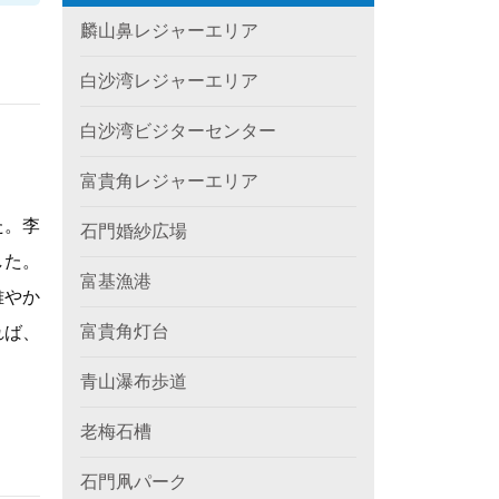
麟山鼻レジャーエリア
白沙湾レジャーエリア
白沙湾ビジターセンター
富貴角レジャーエリア
た。李
石門婚紗広場
した。
富基漁港
雅やか
富貴角灯台
れば、
青山瀑布歩道
老梅石槽
石門凧パーク