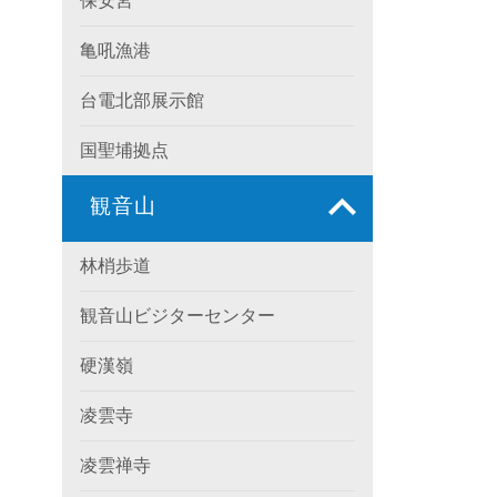
保安宮
亀吼漁港
台電北部展示館
国聖埔拠点
観音山
林梢歩道
観音山ビジターセンター
硬漢嶺
凌雲寺
凌雲禅寺