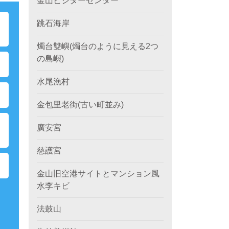
金山ビジターセンター
跳石海岸
ポ
燭台雙嶼(燭台のように見える2つ
の島嶼)
水尾漁村
金包里老街(古い町並み)
ク
廣安宮
慈護宮
金山旧空港サイトとマンション風
水李キビ
法鼓山