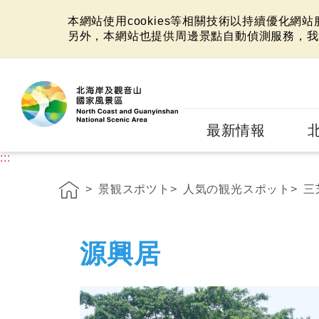
本網站使用cookies等相關技術以持續優化網
另外，本網站也提供周邊景點自動偵測服務，我
:::
最新情報
:::
景観スポツト
人気の観光スポット
三
源興居