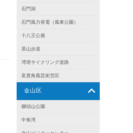
石門洞
石門風力発電（風車公園）
十八王公廟
茶山歩道
湾塔サイクリング道路
富貴角風芸術営区
金山区
獅頭山公園
中角湾