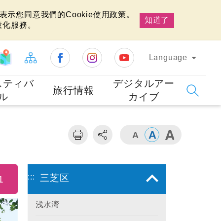
示您同意我們的Cookie使用政策。
知道了
慧化服務。
Language
スティバ
デジタルアー
旅行情報
ル
カイブ
:::
三芝区
1
浅水湾