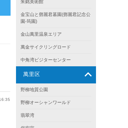
朱銘美術館
金宝山と鄧麗君墓園(鄧麗君記念公
園-筠園)
金山萬里温泉エリア
萬金サイクリングロード
中角湾ビジターセンター
萬里区
野柳地質公園
6:35
野柳オーシャンワールド
翡翠湾