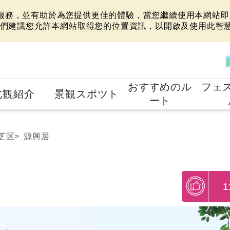
站服務，並有助於為您提供更佳的體驗，當您繼續使用本網站即表
們建議您允許本網站取得您的位置資訊，以開啟及使用此智
おすすめのル
フェ
北観紹介
景観スポツト
ート
芝区
源興居
1