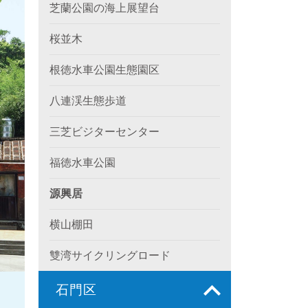
芝蘭公園の海上展望台
桜並木
根徳水車公園生態園区
八連渓生態歩道
三芝ビジターセンター
福徳水車公園
源興居
横山棚田
雙湾サイクリングロード
石門区