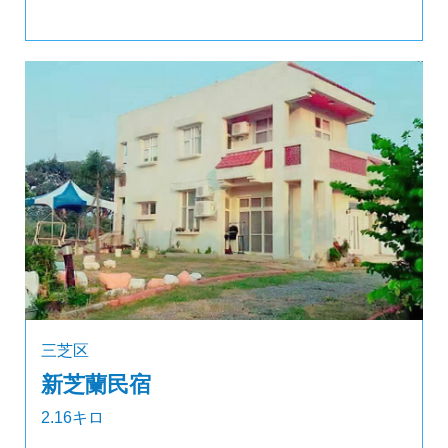
三芝区
新芝蘭民宿
2.16キロ