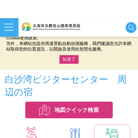
本網站使用cookies等相關技術以持續優化網站服務，並有助於為
您提供更佳的體驗，當您繼續使用本網站即表示您同意我們的
Cookie使用政策。
另外，本網站也提供周邊景點自動偵測服務，我們建議您允許本網
站取得您的位置資訊，以開啟及使用此智慧化服務。
知道了
:::
白沙湾ビジターセンター 周
辺の宿
地図クイック検索