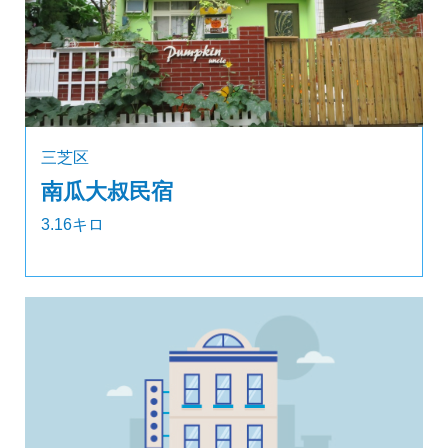
三芝区
南瓜大叔民宿
3.16キロ