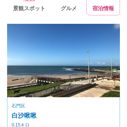
景観スポット
グルメ
宿泊情報
石門区
白沙啾啾
0.15キロ