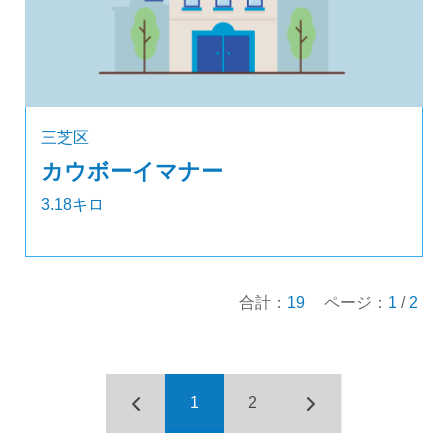
三芝区
カウボーイマナー
3.18キロ
合計：
19
ページ：
1
/
2
1
2