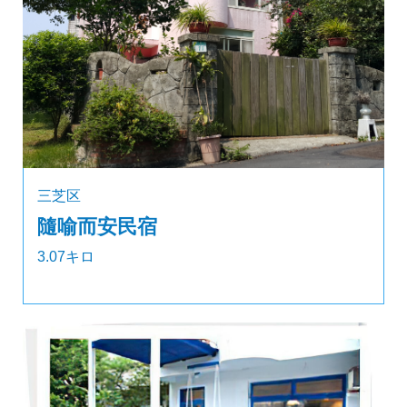
三芝区
隨喻而安民宿
3.07キロ