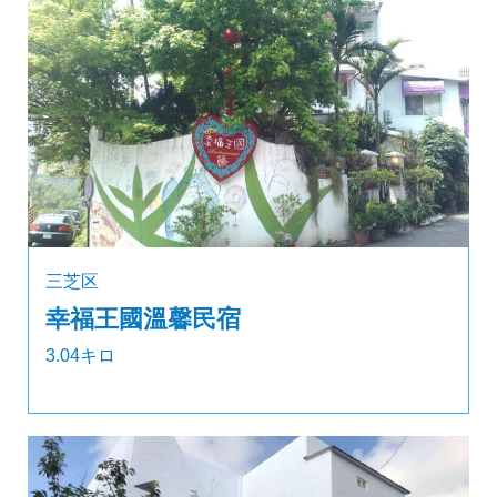
三芝区
幸福王國溫馨民宿
3.04キロ