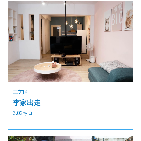
三芝区
李家出走
3.02キロ