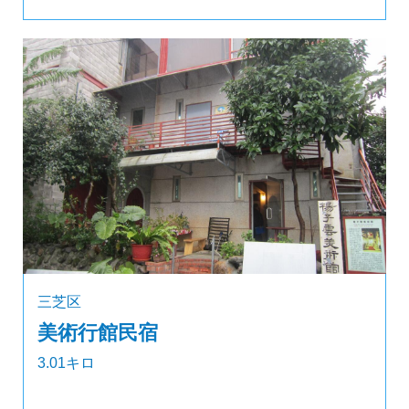
三芝区
美術行館民宿
3.01キロ