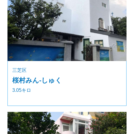
三芝区
桜村みん‐しゅく
3.05キロ