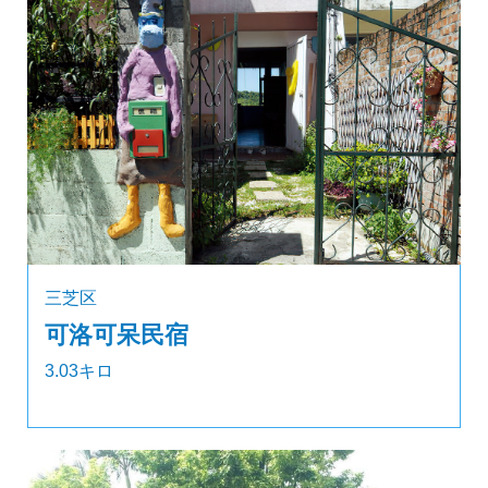
三芝区
可洛可呆民宿
3.03キロ