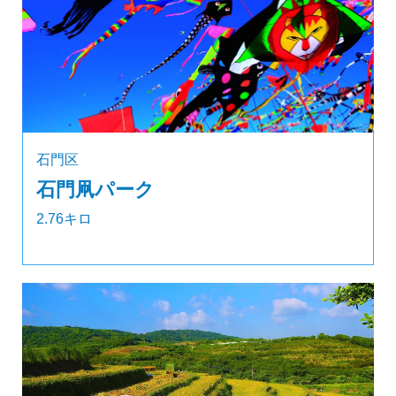
石門区
石門凧パーク
2.76キロ