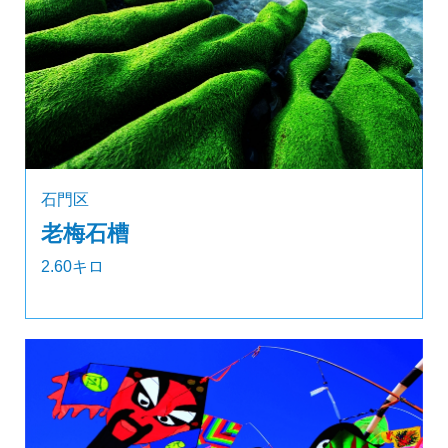
石門区
老梅石槽
2.60キロ