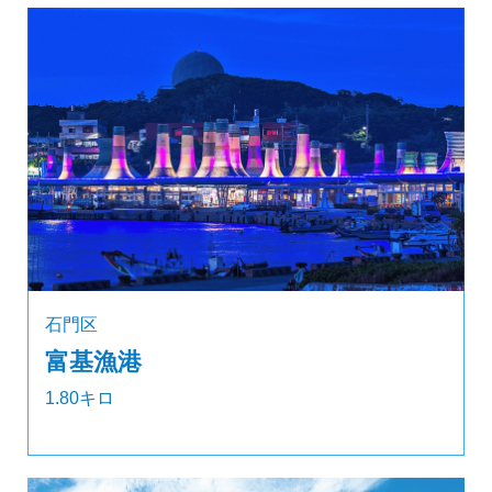
石門区
富基漁港
1.80キロ