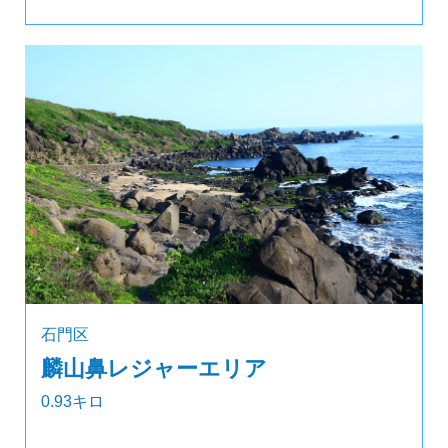
石門区
麟山鼻レジャーエリア
0.93キロ