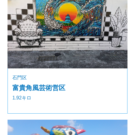
石門区
富貴角風芸術営区
1.92キロ