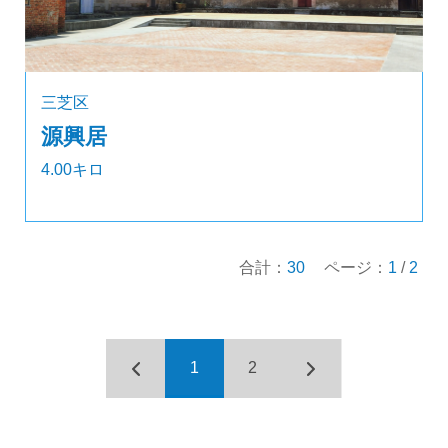
三芝区
源興居
4.00キロ
合計：
30
ページ：
1
/
2
1
2