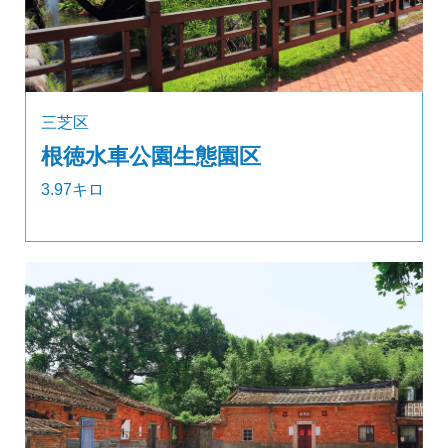
三芝区
根徳水車公園生態園区
3.97キロ