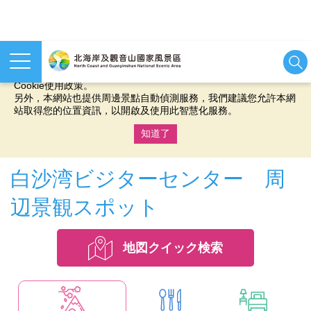
本網站使用cookies等相關技術以持續優化網站服務，並有助於為
您提供更佳的體驗，當您繼續使用本網站即表示您同意我們的
Cookie使用政策。
另外，本網站也提供周邊景點自動偵測服務，我們建議您允許本網
站取得您的位置資訊，以開啟及使用此智慧化服務。
知道了
:::
白沙湾ビジターセンター 周
辺景観スポット
地図クイック検索