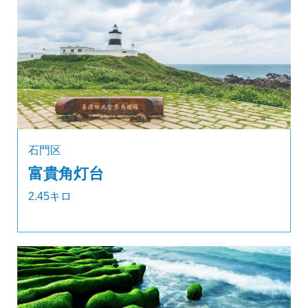
石門区
富貴角灯台
2.45キロ