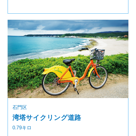
石門区
湾塔サイクリング道路
0.79キロ