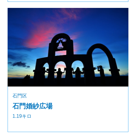
石門区
石門婚紗広場
1.19キロ