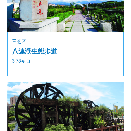
三芝区
八連渓生態歩道
3.78キロ