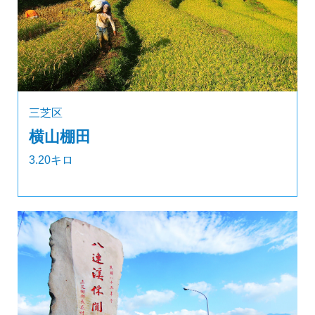
三芝区
横山棚田
3.20キロ