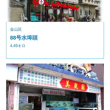
金山区
88号水埠頭
4.49キロ