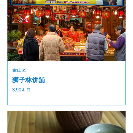
金山区
狮子林饼舖
3.90キロ