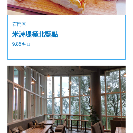
石門区
米詩堤極北藍點
9.85キロ