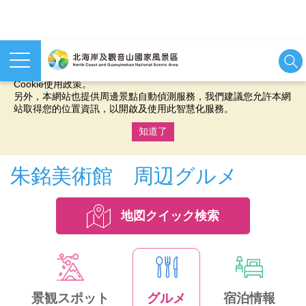
本網站使用cookies等相關技術以持續優化網站服務，並有助於為
您提供更佳的體驗，當您繼續使用本網站即表示您同意我們的
Cookie使用政策。
另外，本網站也提供周邊景點自動偵測服務，我們建議您允許本網
站取得您的位置資訊，以開啟及使用此智慧化服務。
知道了
:::
朱銘美術館 周辺グルメ
地図クイック検索
景観スポット
グルメ
宿泊情報