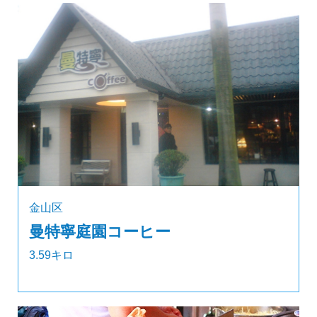
金山区
曼特寧庭園コーヒー
3.59キロ