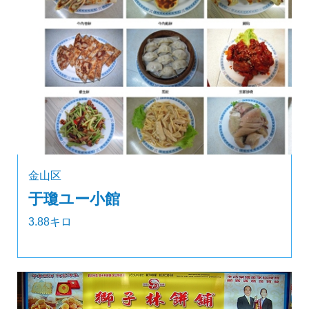
金山区
于瓊ユー小館
3.88キロ