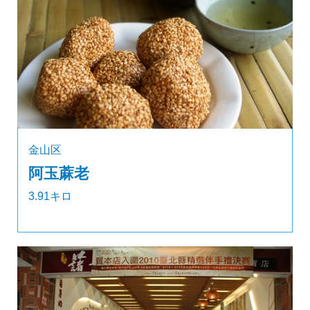
金山区
阿玉蔴老
3.91キロ