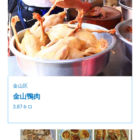
金山区
金山鴨肉
3.87キロ