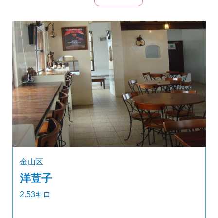
金山区
洋荳子
2.53キロ