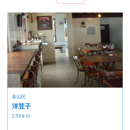
金山区
洋荳子
2.53キロ