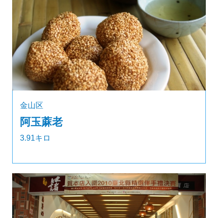
金山区
阿玉蔴老
3.91キロ