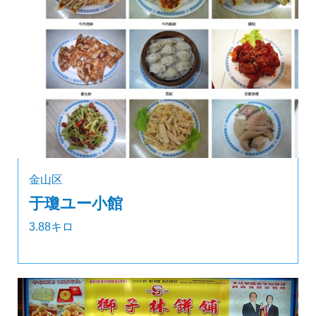
金山区
于瓊ユー小館
3.88キロ