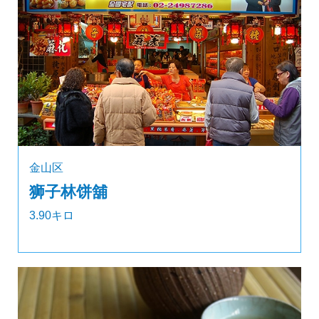
金山区
狮子林饼舖
3.90キロ