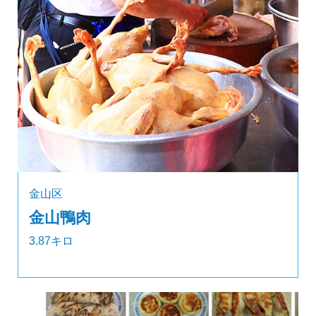
金山区
金山鴨肉
3.87キロ