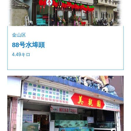
金山区
88号水埠頭
4.49キロ