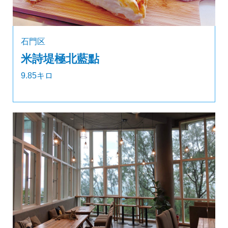
石門区
米詩堤極北藍點
9.85キロ