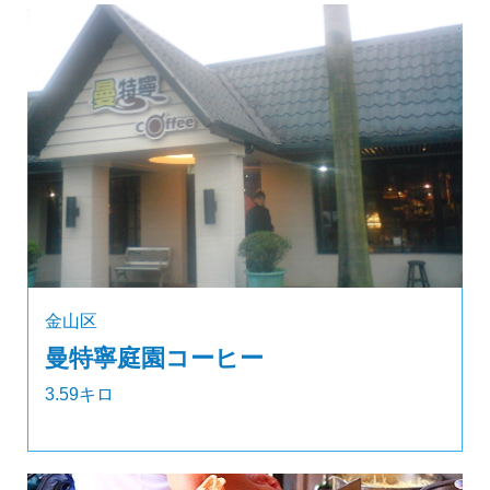
金山区
曼特寧庭園コーヒー
3.59キロ