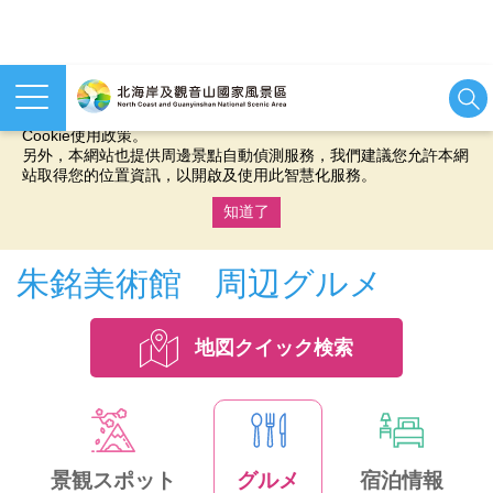
本網站使用cookies等相關技術以持續優化網站服務，並有助於為
您提供更佳的體驗，當您繼續使用本網站即表示您同意我們的
Cookie使用政策。
另外，本網站也提供周邊景點自動偵測服務，我們建議您允許本網
站取得您的位置資訊，以開啟及使用此智慧化服務。
知道了
:::
朱銘美術館 周辺グルメ
地図クイック検索
景観スポット
グルメ
宿泊情報