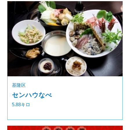
基隆区
センハウなべ
5.88キロ