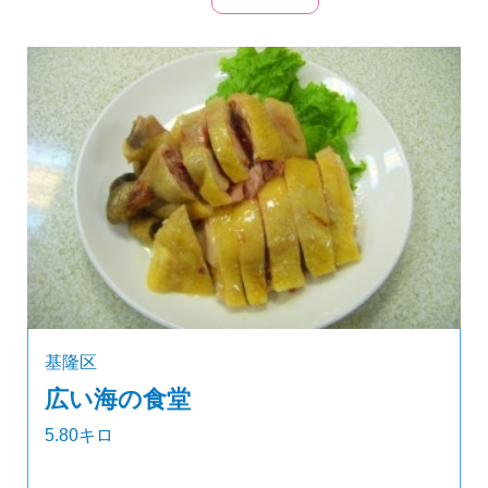
基隆区
広い海の食堂
5.80キロ