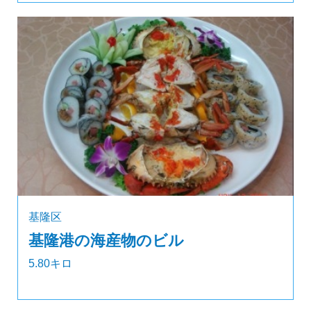
基隆区
基隆港の海産物のビル
5.80キロ