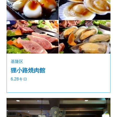
基隆区
狸小路焼肉館
6.28キロ