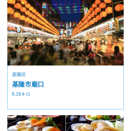
基隆区
基隆市廟口
6.16キロ