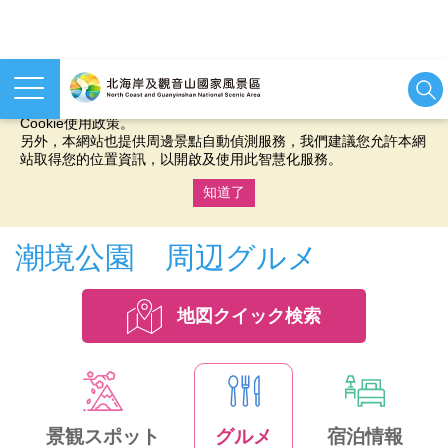
本網站使用cookies等相關技術以持續優化網站服務，並有助於為
您提供更佳的體驗，當您繼續使用本網站即表示您同意我們的
Cookie使用政策。
另外，本網站也提供周邊景點自動偵測服務，我們建議您允許本網
站取得您的位置資訊，以開啟及使用此智慧化服務。
知道了
:::
潮境公園 周辺グルメ
地図クイック検索
景観スポット
グルメ
宿泊情報