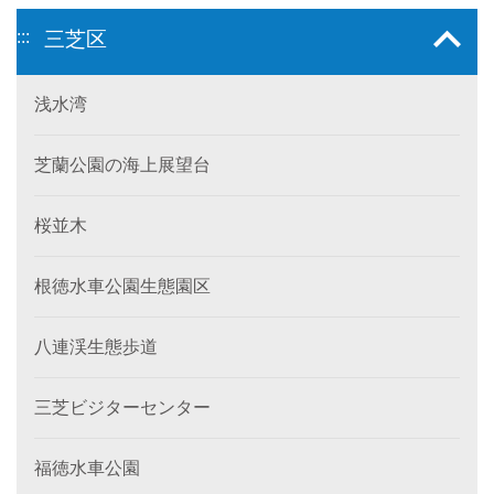
:::
三芝区
浅水湾
芝蘭公園の海上展望台
桜並木
根徳水車公園生態園区
八連渓生態歩道
三芝ビジターセンター
福徳水車公園