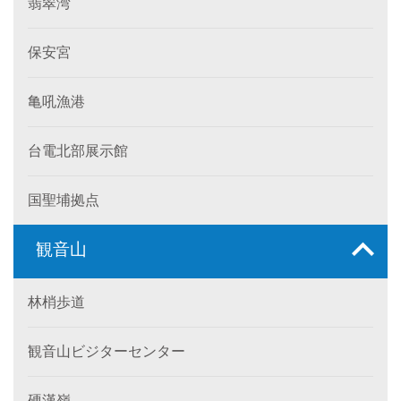
翡翠湾
保安宮
亀吼漁港
台電北部展示館
国聖埔拠点
観音山
林梢歩道
観音山ビジターセンター
硬漢嶺