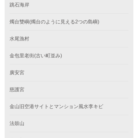
跳石海岸
燭台雙嶼(燭台のように見える2つの島嶼)
水尾漁村
金包里老街(古い町並み)
廣安宮
慈護宮
金山旧空港サイトとマンション風水李キビ
法鼓山