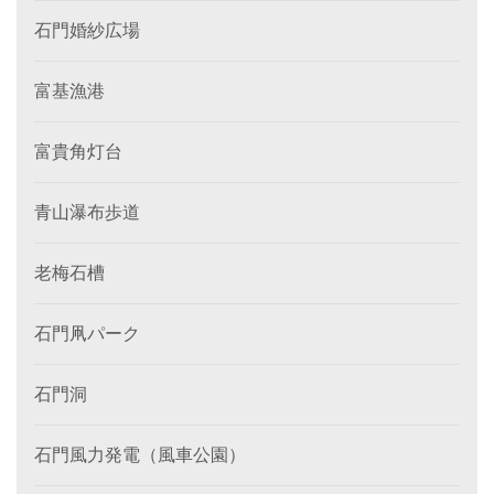
石門婚紗広場
富基漁港
富貴角灯台
青山瀑布歩道
老梅石槽
石門凧パーク
石門洞
石門風力発電（風車公園）