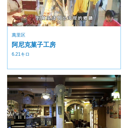
萬里区
阿尼克菓子工房
6.21キロ