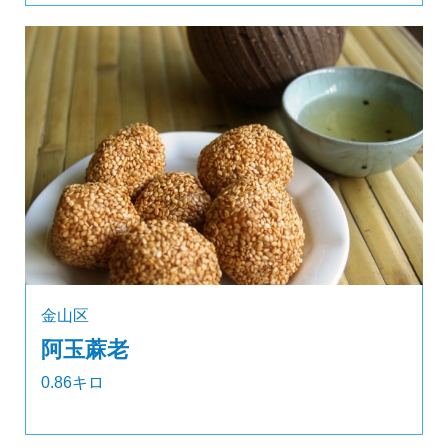
金山区
阿玉蔴老
0.86キロ