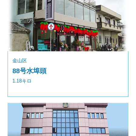
金山区
88号水埠頭
1.18キロ