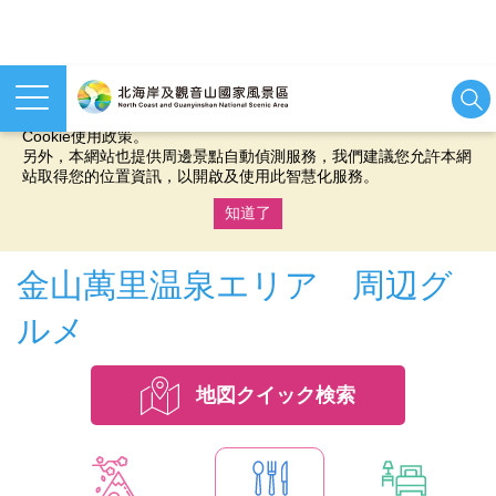
本網站使用cookies等相關技術以持續優化網站服務，並有助於為
您提供更佳的體驗，當您繼續使用本網站即表示您同意我們的
Cookie使用政策。
另外，本網站也提供周邊景點自動偵測服務，我們建議您允許本網
站取得您的位置資訊，以開啟及使用此智慧化服務。
知道了
:::
金山萬里温泉エリア 周辺グ
ルメ
地図クイック検索