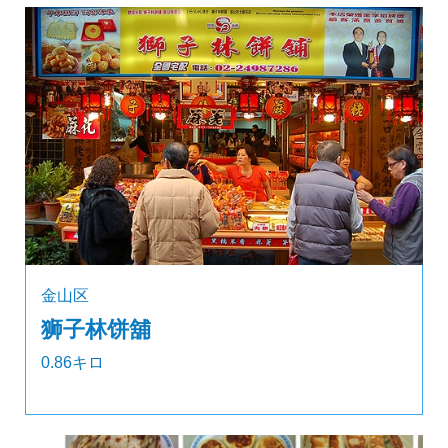
金山区
狮子林饼舖
0.86キロ