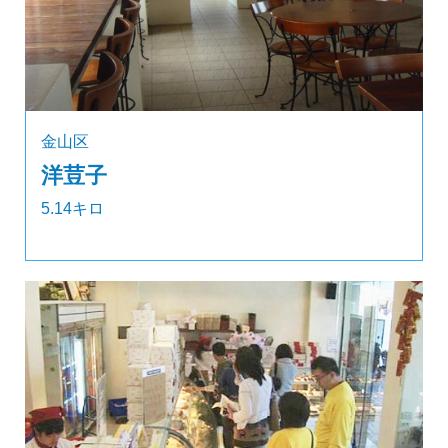
金山区
洋荳子
5.14キロ