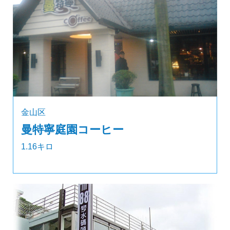
金山区
曼特寧庭園コーヒー
1.16キロ