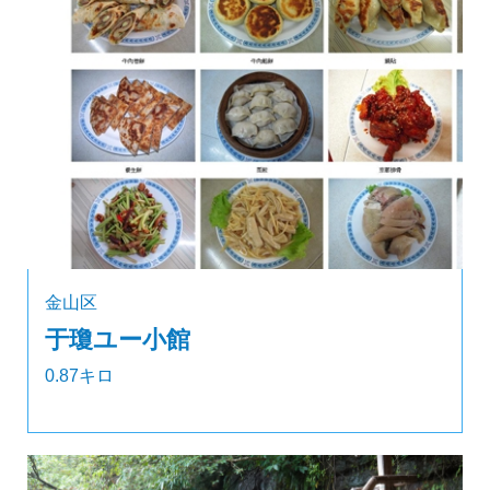
金山区
于瓊ユー小館
0.87キロ