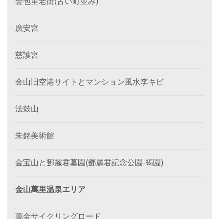
金包里老街(古い町並み)
廣安宮
慈護宮
金山旧空港サイトとマンション風水李キビ
法鼓山
朱銘美術館
金宝山と鄧麗君墓園(鄧麗君記念公園-筠園)
金山萬里温泉エリア
萬金サイクリングロード