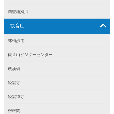
国聖埔拠点
観音山
林梢歩道
観音山ビジターセンター
硬漢嶺
凌雲寺
凌雲禅寺
楞嚴閣