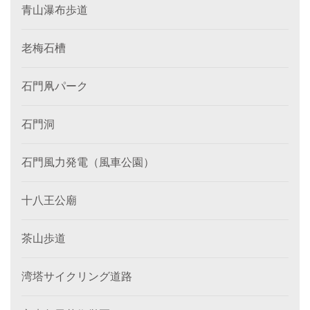
青山瀑布歩道
老梅石槽
石門凧パーク
石門洞
石門風力発電（風車公園）
十八王公廟
茶山歩道
湾塔サイクリング道路