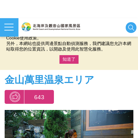
本網站使用cookies等相關技術以持續優化網站服務，並有助於為
您提供更佳的體驗，當您繼續使用本網站即表示您同意我們的
Cookie使用政策。
另外，本網站也提供周邊景點自動偵測服務，我們建議您允許本網
站取得您的位置資訊，以開啟及使用此智慧化服務。
知道了
:::
金山萬里温泉エリア
643