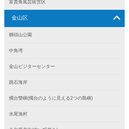
富貴角風芸術営区
金山区
獅頭山公園
中角湾
金山ビジターセンター
跳石海岸
燭台雙嶼(燭台のように見える2つの島嶼)
水尾漁村