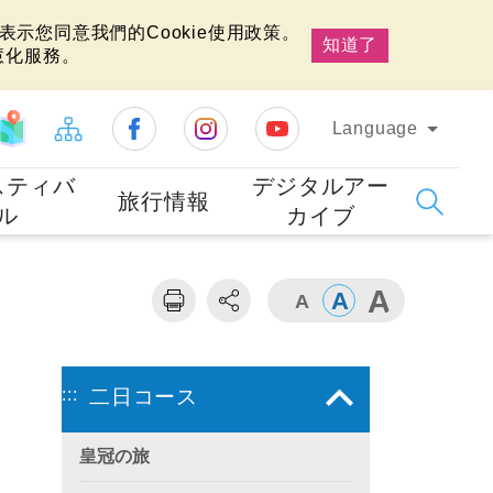
示您同意我們的Cookie使用政策。
知道了
慧化服務。
Language
スティバ
デジタルアー
旅行情報
ル
カイブ
:::
二日コース
皇冠の旅