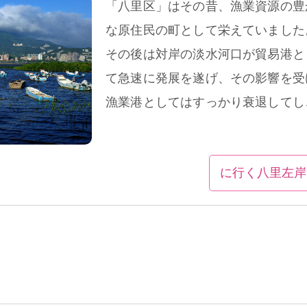
「八里区」はその昔、漁業資源の豊
な原住民の町として栄えていました
その後は対岸の淡水河口が貿易港と
て急速に発展を遂げ、その影響を受
漁業港としてはすっかり衰退してし
いました。現在は淡水の賑わいとは
照的な静けさのなかに、ノスタルジ
に行く八里左岸
クな街並みを体験できます。そうい
た意味で八里は穴場的な観光スポッ
として新たに注目を浴びています。