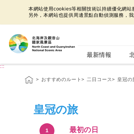
本網站使用cookies等相關技術以持續優化網
另外，本網站也提供周邊景點自動偵測服務，我
:::
最新情報
:::
おすすめのルート
二日コース
皇冠の
皇冠の旅
最初の日
1