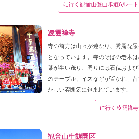
る格好のスポットとなっています。
に行く観音山登山歩道6ルート
凌雲禅寺
寺の前方は山々が連なり、秀麗な景
となっています。寺のそばの老木は
葉が生い茂り、周りには石仏および
のテーブル、イスなどが置かれ、昔
かしい雰囲気に包まれています。
に行く凌雲禅寺
観音山生態園区