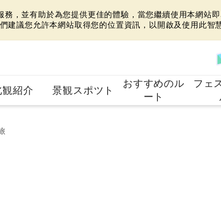
站服務，並有助於為您提供更佳的體驗，當您繼續使用本網站即表
們建議您允許本網站取得您的位置資訊，以開啟及使用此智
おすすめのル
フェ
北観紹介
景観スポツト
ート
旅