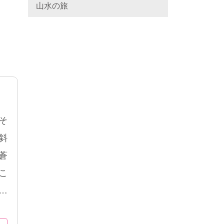
山水の旅
そ
斜
蒼
こ
に
す