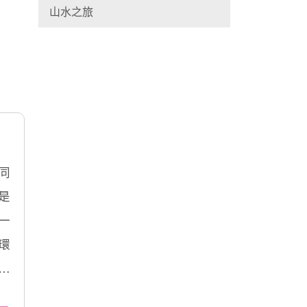
山水之旅
同
是
一
環
為