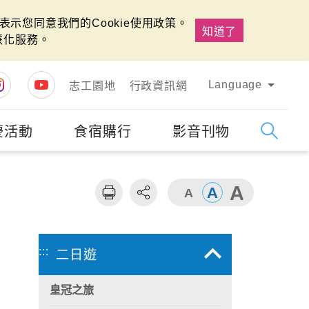
示您同意我們的Cookie使用政策。
知道了
慧化服務。
Language
志工園地
行政資訊網
慶活動
食宿購行
影音刊物
字級
大
:::
二日遊
皇冠之旅