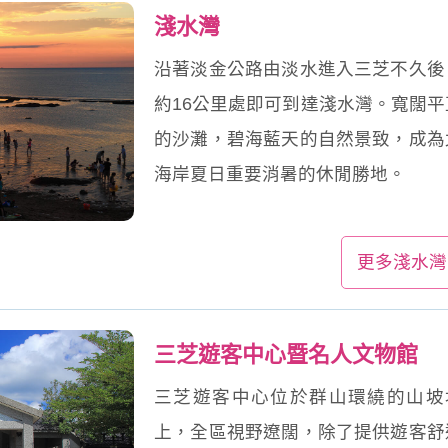
淺水灣
沿著淡金公路由淡水進入三芝不久後
約16公里處即可到達淺水灣。寬闊平
的沙灘，碧海藍天的自然景致，成為
海岸夏日重要消暑的休閒勝地。
更多淺水灣
三芝遊客中心暨名人文物館
三芝遊客中心位於群山環繞的山坡
上，全區視野遼闊，除了提供遊客舒