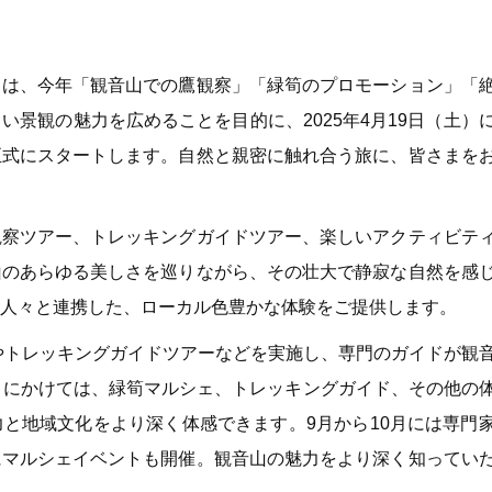
）は、今年「観音山での鷹観察」「緑筍のプロモーション」「
景観の魅力を広めることを目的に、2025年4月19日（土）
正式にスタートします。自然と親密に触れ合う旅に、皆さまを
観察ツアー、トレッキングガイドツアー、楽しいアクティビテ
山のあらゆる美しさを巡りながら、その壮大で静寂な自然を感
人々と連携した、ローカル色豊かな体験をご提供します。
ドやトレッキングガイドツアーなどを実施し、専門のガイドが観
月にかけては、緑筍マルシェ、トレッキングガイド、その他の
と地域文化をより深く体感できます。9月から10月には専門
にマルシェイベントも開催。観音山の魅力をより深く知ってい