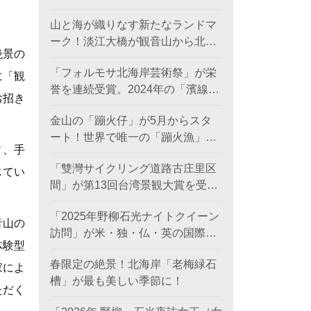
日に登場。
山と海が織りなす新たなランドマ
ーク！淡江大橋が観音山から北海
絶景の
岸を結び、低炭素観光ルートを創
「フォルモサ北海岸芸術祭」が栄
出。
に「観
誉を連続受賞。2024年の「濱線測
お招き
繪」と2025年の「漂流木演義」
金山の「蹦火仔」が5月からスタ
が、ともに2026年アメリカ「MUS
ート！世界で唯一の「蹦火漁」が
Eデザインアワード（金賞）」を
ィ、手
期間限定で登場。
受賞。
「雙灣サイクリング道路古庄里区
じてい
間」が第13回台湾景観大賞を受賞
し、世界レベルの海岸美を創出。
「2025年野柳石光ナイトクイーン
音山の
訪問」が米・独・仏・英の国際デ
体験型
ザイン賞を席巻、台湾観光のソフ
春限定の絶景！北海岸「老梅緑石
トパワーを照らす
家によ
槽」が最も美しい季節に！
ただく