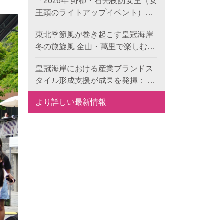
「2026年 野柳・石光夜訪女王（女
王頭のライトアップイベント）」
のプレ企画がスタート！《双后伝
東北季節風が巻き起こす皇冠海岸
承》デジタル作品の公募が本日よ
冬の旅旋風 金山・萬里で楽しむレ
り開始、世界中から代表的な地形
ジャー・食事・温泉
景観の新たな表現を募集します。
皇冠海岸における産業ブランドス
タイル形成支援が成果を発揮： 6
つの特色ある目玉で、地域ブラン
より詳しい最新情報
ドの国際競争力を向上