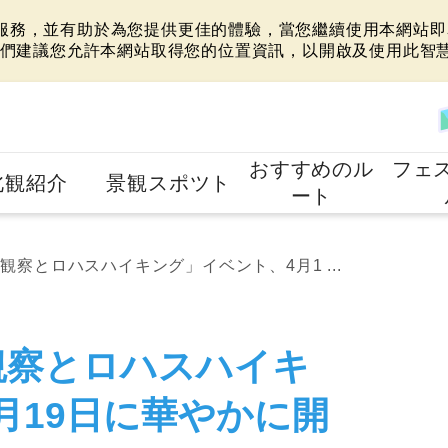
站服務，並有助於為您提供更佳的體驗，當您繼續使用本網站即表
們建議您允許本網站取得您的位置資訊，以開啟及使用此智
おすすめのル
フェ
北観紹介
景観スポツト
ート
鷹観察とロハスハイキング」イベント、4月1 ...
鷹観察とロハスハイキ
月19日に華やかに開