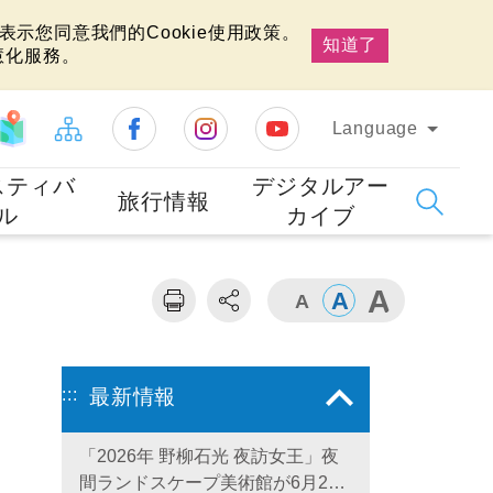
示您同意我們的Cookie使用政策。
知道了
慧化服務。
Language
スティバ
デジタルアー
旅行情報
ル
カイブ
:::
最新情報
「2026年 野柳石光 夜訪女王」夜
間ランドスケープ美術館が6月28