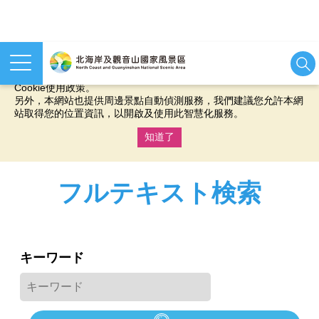
本網站使用cookies等相關技術以持續優化網站服務，並有助於為
您提供更佳的體驗，當您繼續使用本網站即表示您同意我們的
Cookie使用政策。
另外，本網站也提供周邊景點自動偵測服務，我們建議您允許本網
站取得您的位置資訊，以開啟及使用此智慧化服務。
知道了
:::
フルテキスト検索
キーワード