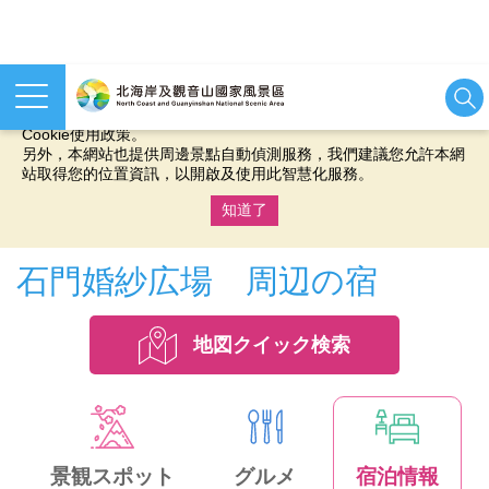
本網站使用cookies等相關技術以持續優化網站服務，並有助於為
您提供更佳的體驗，當您繼續使用本網站即表示您同意我們的
Cookie使用政策。
另外，本網站也提供周邊景點自動偵測服務，我們建議您允許本網
站取得您的位置資訊，以開啟及使用此智慧化服務。
知道了
:::
石門婚紗広場 周辺の宿
地図クイック検索
景観スポット
グルメ
宿泊情報