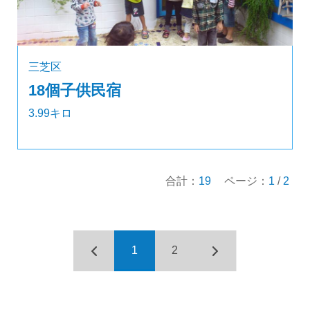
三芝区
18個子供民宿
3.99キロ
合計：
19
ページ：
1
/
2
1
2