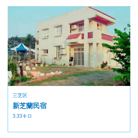
三芝区
新芝蘭民宿
3.33キロ