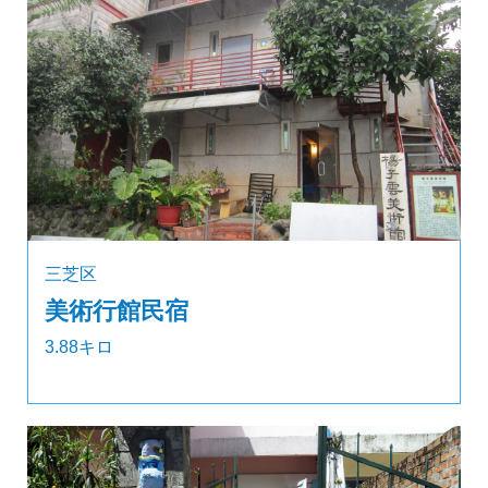
三芝区
美術行館民宿
3.88キロ