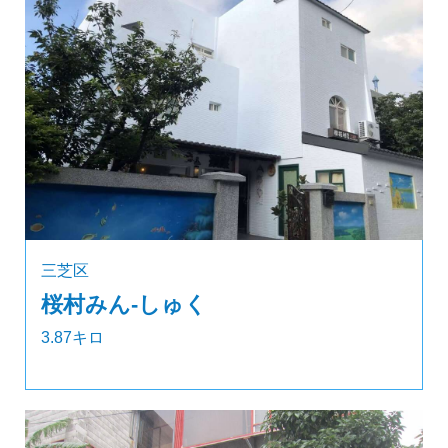
三芝区
桜村みん‐しゅく
3.87キロ