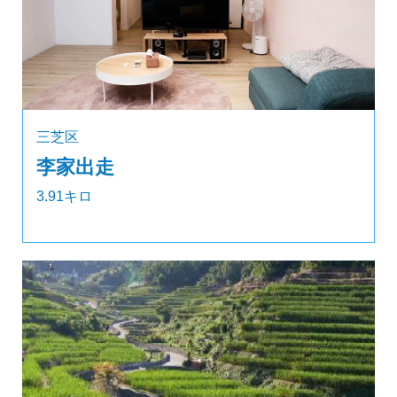
三芝区
李家出走
3.91キロ