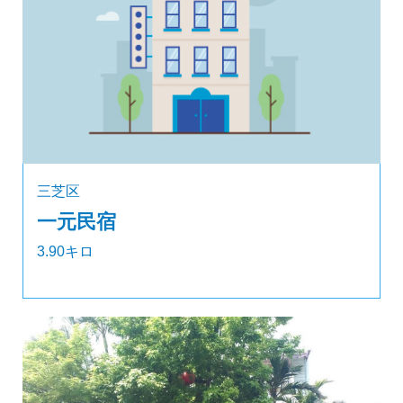
三芝区
一元民宿
3.90キロ