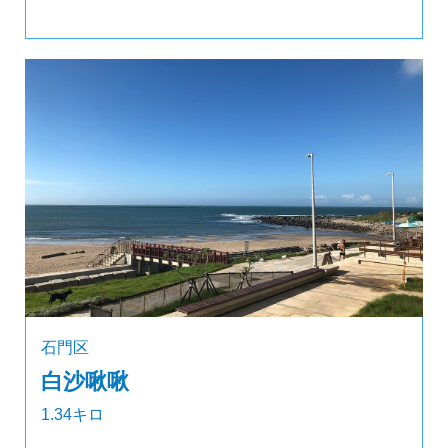
石門区
白沙啾啾
1.34キロ