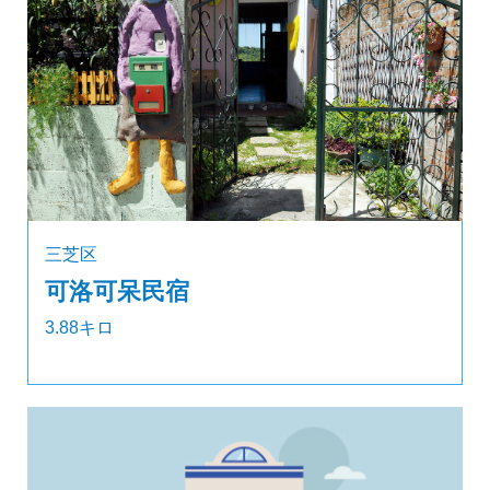
三芝区
可洛可呆民宿
3.88キロ