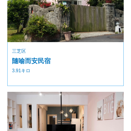
三芝区
隨喻而安民宿
3.91キロ