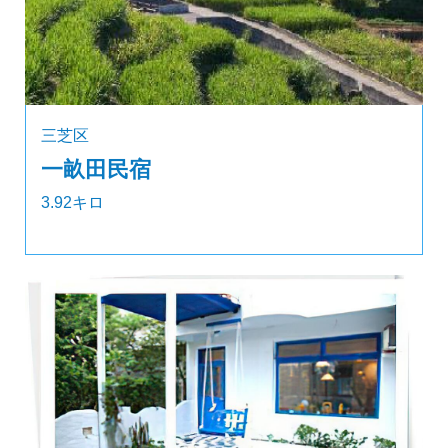
三芝区
一畝田民宿
3.92キロ