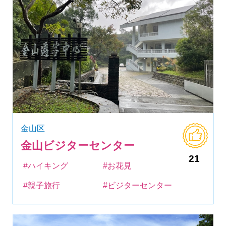
金山区
金山ビジターセンター
21
#ハイキング
#お花見
#親子旅行
#ビジターセンター