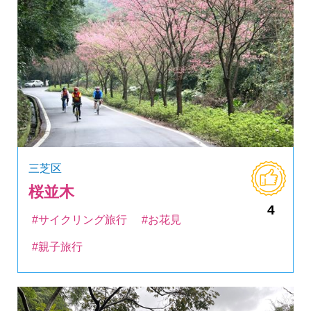
三芝区
桜並木
4
#サイクリング旅行
#お花見
#親子旅行