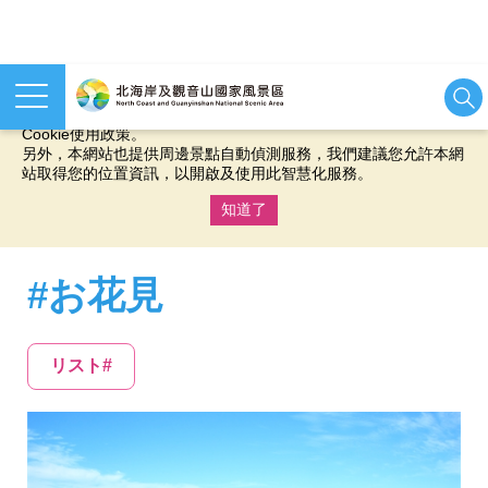
本網站使用cookies等相關技術以持續優化網站服務，並有助於為
您提供更佳的體驗，當您繼續使用本網站即表示您同意我們的
Cookie使用政策。
另外，本網站也提供周邊景點自動偵測服務，我們建議您允許本網
站取得您的位置資訊，以開啟及使用此智慧化服務。
知道了
:::
#お花見
リスト#