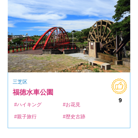
三芝区
福徳水車公園
9
#ハイキング
#お花見
#親子旅行
#歴史古跡