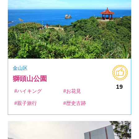
金山区
獅頭山公園
19
#ハイキング
#お花見
#親子旅行
#歴史古跡