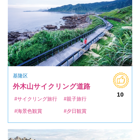
基隆区
外木山サイクリング道路
10
#サイクリング旅行
#親子旅行
#海景色観賞
#夕日観賞