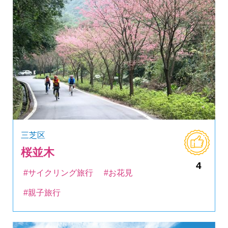
三芝区
桜並木
4
#サイクリング旅行
#お花見
#親子旅行