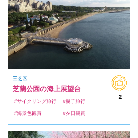
三芝区
芝蘭公園の海上展望台
2
#サイクリング旅行
#親子旅行
#海景色観賞
#夕日観賞