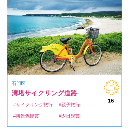
石門区
湾塔サイクリング道路
16
#サイクリング旅行
#親子旅行
#海景色観賞
#夕日観賞