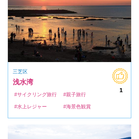
三芝区
浅水湾
1
#サイクリング旅行
#親子旅行
#水上レジャー
#海景色観賞