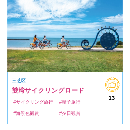
三芝区
雙湾サイクリングロード
13
#サイクリング旅行
#親子旅行
#海景色観賞
#夕日観賞