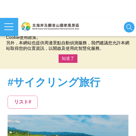
本網站使用cookies等相關技術以持續優化網站服務，並有助於為
您提供更佳的體驗，當您繼續使用本網站即表示您同意我們的
Cookie使用政策。
另外，本網站也提供周邊景點自動偵測服務，我們建議您允許本網
站取得您的位置資訊，以開啟及使用此智慧化服務。
知道了
:::
#サイクリング旅行
リスト#