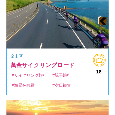
金山区
萬金サイクリングロード
18
#サイクリング旅行
#親子旅行
#海景色観賞
#夕日観賞