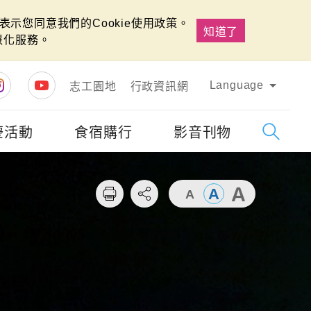
示您同意我們的Cookie使用政策。
知道了
慧化服務。
Language
志工園地
行政資訊網
慶活動
食宿購行
影音刊物
字級
大