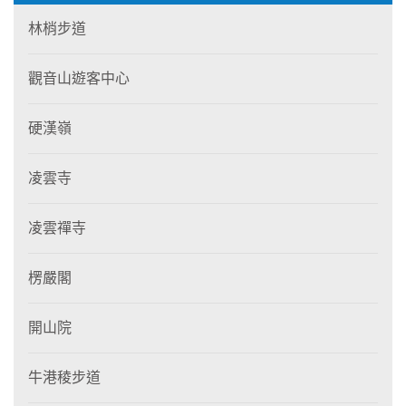
林梢步道
觀音山遊客中心
硬漢嶺
凌雲寺
凌雲禪寺
楞嚴閣
開山院
牛港稜步道