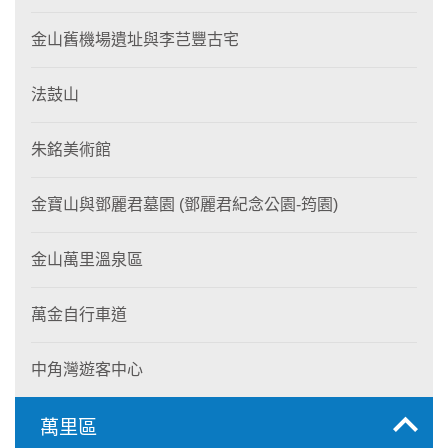
金山舊機場遺址與李芑豐古宅
法鼓山
朱銘美術館
金寶山與鄧麗君墓園 (鄧麗君紀念公園-筠園)
金山萬里溫泉區
萬金自行車道
中角灣遊客中心
萬里區