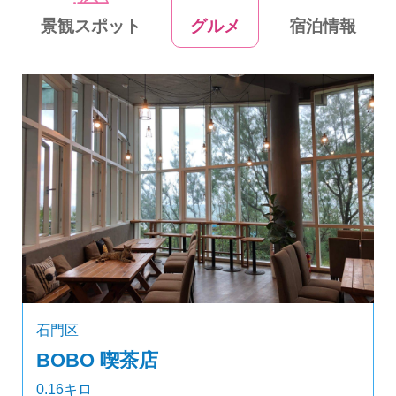
景観スポット
グルメ
宿泊情報
石門区
BOBO 喫茶店
0.16キロ