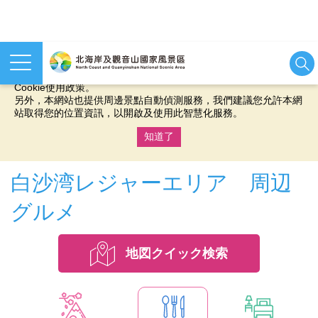
本網站使用cookies等相關技術以持續優化網站服務，並有助於為
您提供更佳的體驗，當您繼續使用本網站即表示您同意我們的
Cookie使用政策。
另外，本網站也提供周邊景點自動偵測服務，我們建議您允許本網
站取得您的位置資訊，以開啟及使用此智慧化服務。
知道了
:::
白沙湾レジャーエリア 周辺
グルメ
地図クイック検索