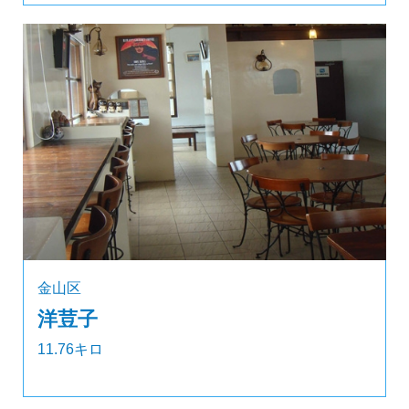
金山区
洋荳子
11.76キロ