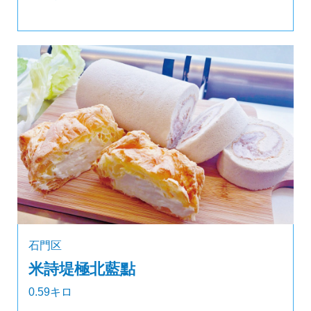
石門区
米詩堤極北藍點
0.59キロ