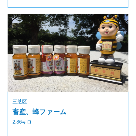
三芝区
畜産、蜂ファーム
2.86キロ