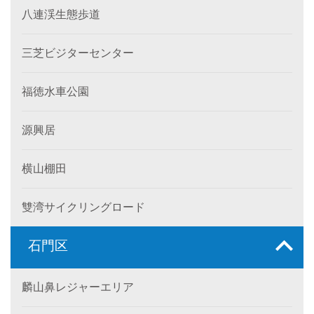
八連渓生態歩道
三芝ビジターセンター
福徳水車公園
源興居
横山棚田
雙湾サイクリングロード
石門区
麟山鼻レジャーエリア