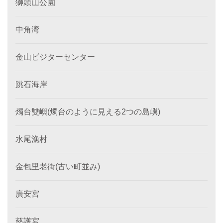
獅頭山公園
中角湾
金山ビジターセンター
跳石海岸
燭台雙嶼(燭台のように見える2つの島嶼)
水尾漁村
金包里老街(古い町並み)
廣安宮
慈護宮