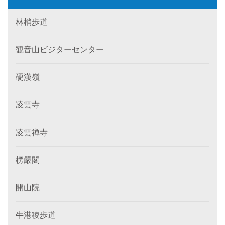
林梢歩道
観音山ビジターセンター
硬漢嶺
凌雲寺
凌雲禅寺
楞嚴閣
開山院
牛港稜歩道