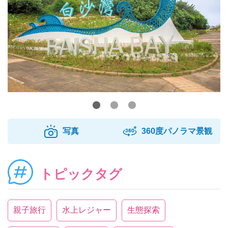
写真
360度パノラマ景観
トピックタグ
親子旅行
水上レジャー
生態探索