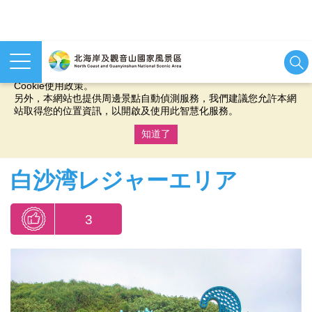
本網站使用cookies等相關技術以持續優化網站服務，並有助於為
您提供更佳的體驗，當您繼續使用本網站即表示您同意我們的
Cookie使用政策。
另外，本網站也提供周邊景點自動偵測服務，我們建議您允許本網
站取得您的位置資訊，以開啟及使用此智慧化服務。
知道了
:::
白沙湾レジャーエリア
3