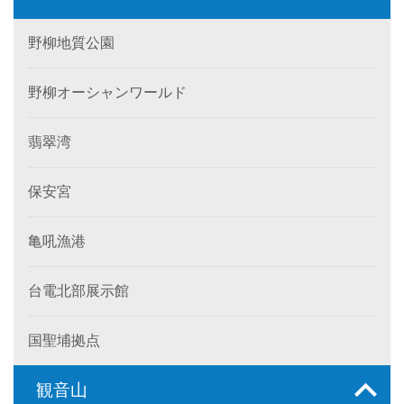
野柳地質公園
野柳オーシャンワールド
翡翠湾
保安宮
亀吼漁港
台電北部展示館
国聖埔拠点
観音山