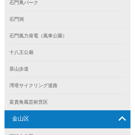
石門凧パーク
石門洞
石門風力発電（風車公園）
十八王公廟
茶山歩道
湾塔サイクリング道路
富貴角風芸術営区
金山区