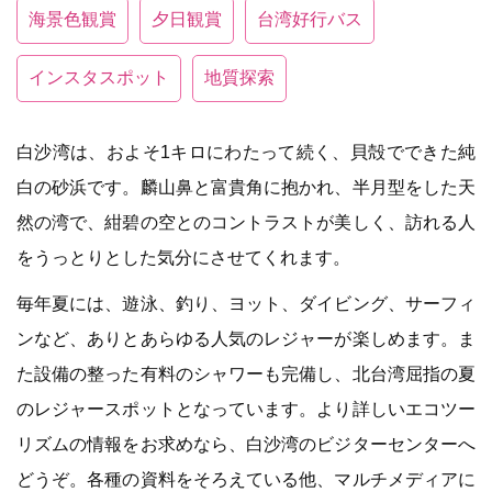
海景色観賞
夕日観賞
台湾好行バス
インスタスポット
地質探索
白沙湾は、およそ1キロにわたって続く、貝殻でできた純
白の砂浜です。麟山鼻と富貴角に抱かれ、半月型をした天
然の湾で、紺碧の空とのコントラストが美しく、訪れる人
をうっとりとした気分にさせてくれます。
毎年夏には、遊泳、釣り、ヨット、ダイビング、サーフィ
ンなど、ありとあらゆる人気のレジャーが楽しめます。ま
た設備の整った有料のシャワーも完備し、北台湾屈指の夏
のレジャースポットとなっています。より詳しいエコツー
リズムの情報をお求めなら、白沙湾のビジターセンターへ
どうぞ。各種の資料をそろえている他、マルチメディアに