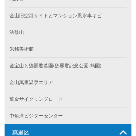
金山旧空港サイトとマンション風水李キビ
法鼓山
朱銘美術館
金宝山と鄧麗君墓園(鄧麗君記念公園-筠園)
金山萬里温泉エリア
萬金サイクリングロード
中角湾ビジターセンター
萬里区