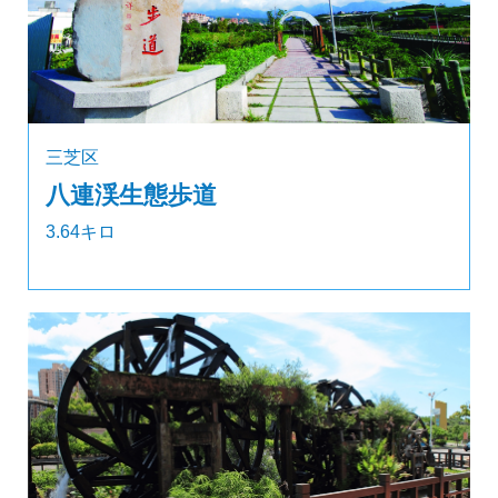
三芝区
八連渓生態歩道
3.64キロ