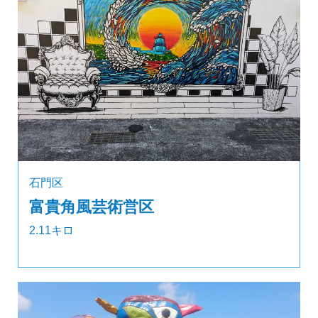
石門区
富貴角風芸術営区
2.11キロ