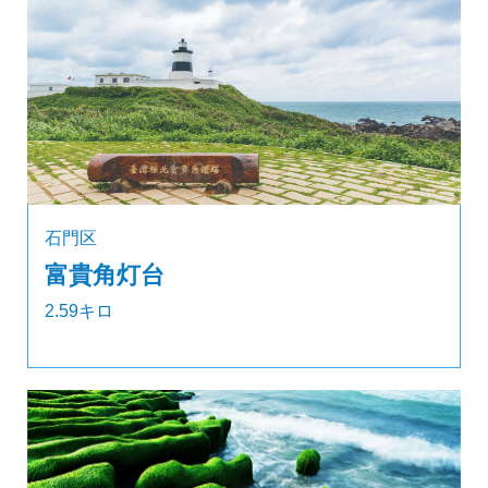
石門区
富貴角灯台
2.59キロ