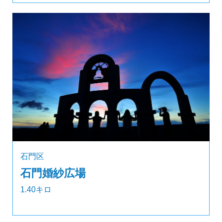
石門区
石門婚紗広場
1.40キロ