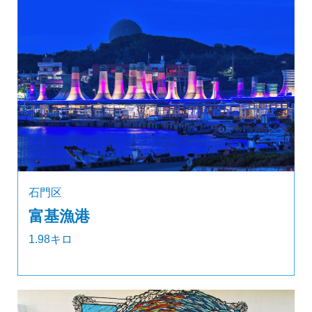
石門区
富基漁港
1.98キロ