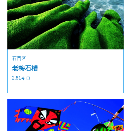
石門区
老梅石槽
2.81キロ