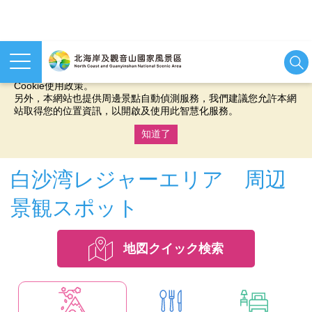
本網站使用cookies等相關技術以持續優化網站服務，並有助於為
您提供更佳的體驗，當您繼續使用本網站即表示您同意我們的
Cookie使用政策。
另外，本網站也提供周邊景點自動偵測服務，我們建議您允許本網
站取得您的位置資訊，以開啟及使用此智慧化服務。
知道了
:::
白沙湾レジャーエリア 周辺
景観スポット
地図クイック検索