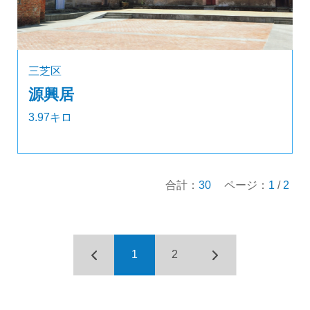
三芝区
源興居
3.97キロ
合計：
30
ページ：
1
/
2
1
2