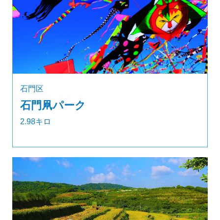
石門区
石門凧パーク
2.98キロ