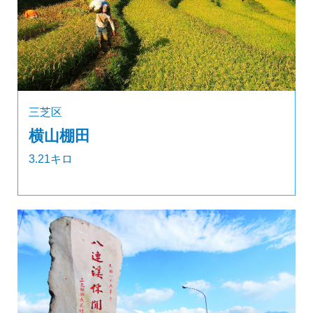
三芝区
横山棚田
3.21キロ