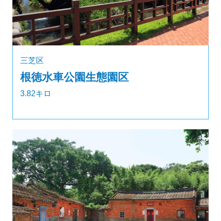
三芝区
根徳水車公園生態園区
3.82キロ