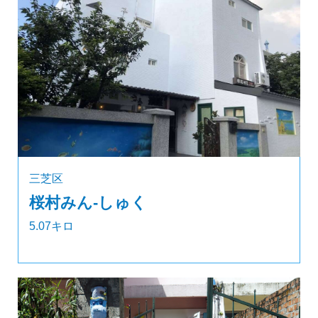
三芝区
桜村みん‐しゅく
5.07キロ