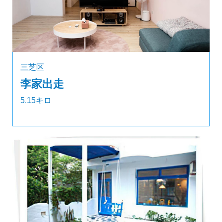
三芝区
李家出走
5.15キロ