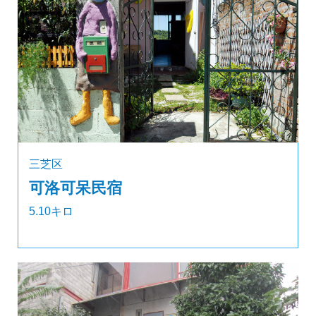
三芝区
可洛可呆民宿
5.10キロ