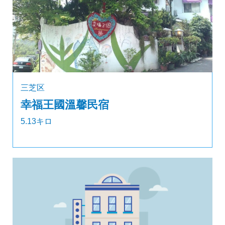
三芝区
幸福王國溫馨民宿
5.13キロ