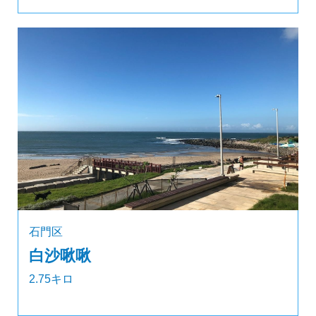
石門区
白沙啾啾
2.75キロ