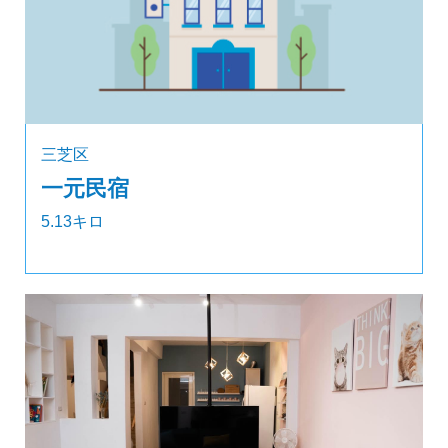
三芝区
一元民宿
5.13キロ