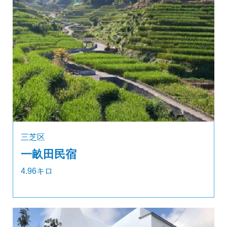
三芝区
一畝田民宿
4.96キロ