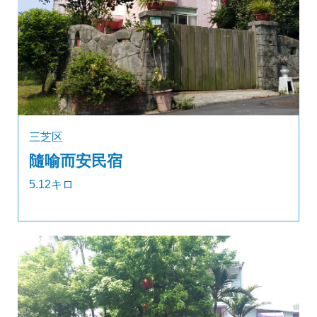
三芝区
隨喻而安民宿
5.12キロ