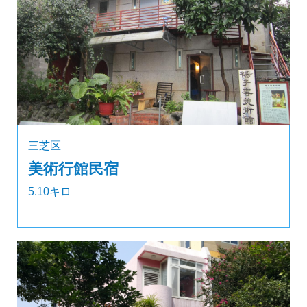
三芝区
美術行館民宿
5.10キロ