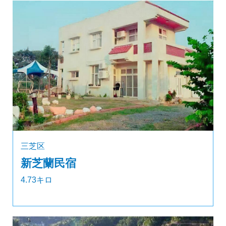
三芝区
新芝蘭民宿
4.73キロ