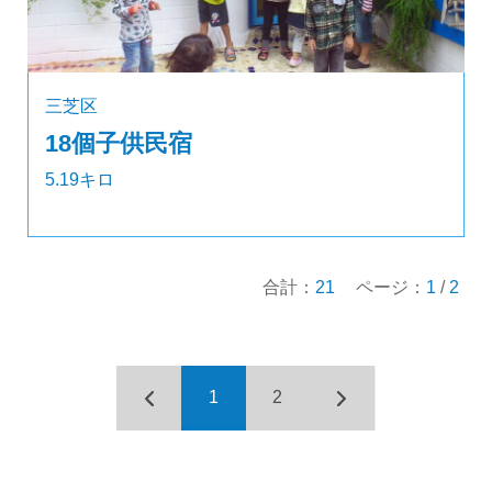
三芝区
18個子供民宿
5.19キロ
合計：
21
ページ：
1
/
2
1
2