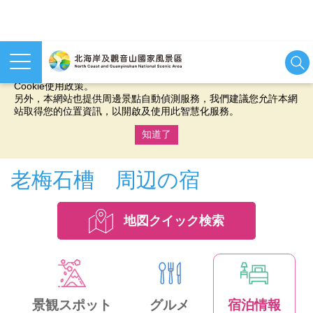
本網站使用cookies等相關技術以持續優化網站服務，並有助於為
您提供更佳的體驗，當您繼續使用本網站即表示您同意我們的
Cookie使用政策。
另外，本網站也提供周邊景點自動偵測服務，我們建議您允許本網
站取得您的位置資訊，以開啟及使用此智慧化服務。
知道了
:::
老梅石槽 周辺の宿
地図クイック検索
景観スポット
グルメ
宿泊情報