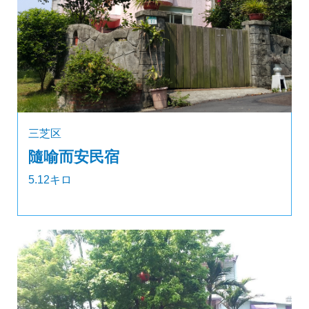
三芝区
隨喻而安民宿
5.12キロ