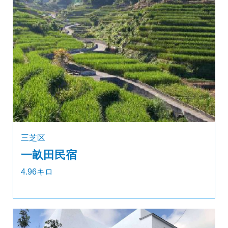
三芝区
一畝田民宿
4.96キロ