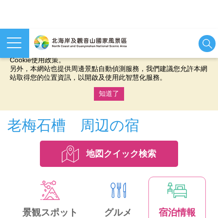
本網站使用cookies等相關技術以持續優化網站服務，並有助於為
您提供更佳的體驗，當您繼續使用本網站即表示您同意我們的
Cookie使用政策。
另外，本網站也提供周邊景點自動偵測服務，我們建議您允許本網
站取得您的位置資訊，以開啟及使用此智慧化服務。
知道了
:::
老梅石槽 周辺の宿
地図クイック検索
景観スポット
グルメ
宿泊情報