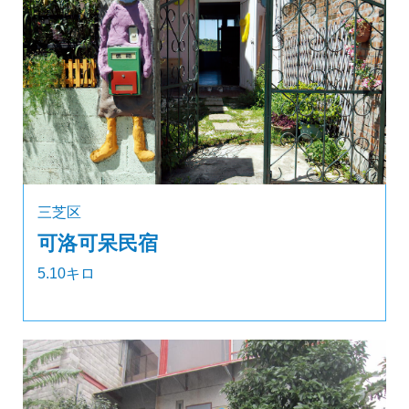
三芝区
可洛可呆民宿
5.10キロ