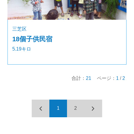
三芝区
18個子供民宿
5.19キロ
合計：
21
ページ：
1
/
2
1
2