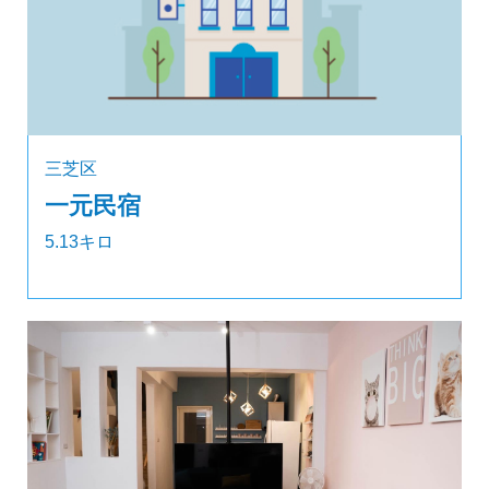
三芝区
一元民宿
5.13キロ