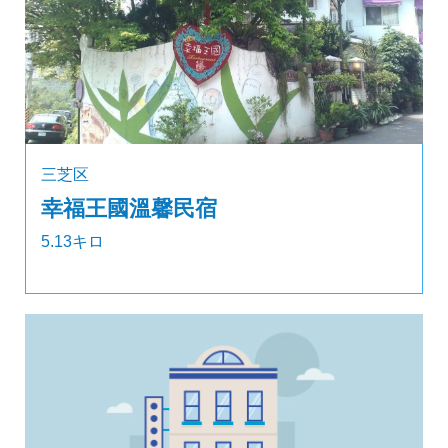
三芝区
幸福王國溫馨民宿
5.13キロ