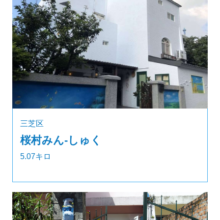
三芝区
桜村みん‐しゅく
5.07キロ