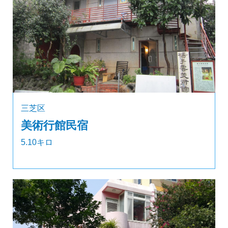
三芝区
美術行館民宿
5.10キロ