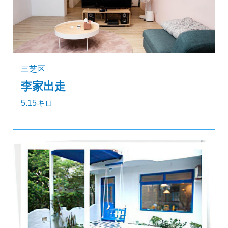
三芝区
李家出走
5.15キロ