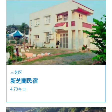
三芝区
新芝蘭民宿
4.73キロ