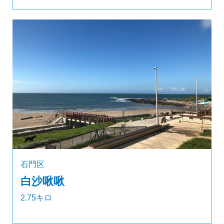
石門区
白沙啾啾
2.75キロ