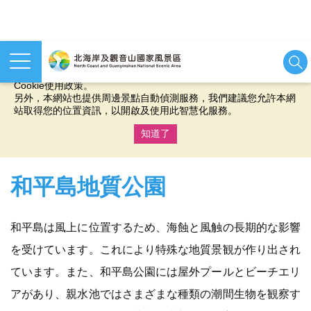
本網站使用cookies等相關技術以持續優化網站服務，並有助於為
您提供更佳的體驗，當您繼續使用本網站即表示您同意我們的
Cookie使用政策。
另外，本網站也提供周邊景點自動偵測服務，我們建議您允許本網
站取得您的位置資訊，以開啟及使用此智慧化服務。
知道了
:::
和平島地質公園
和平島は風上に位置するため、海蝕と風触の長期的な影響
を受けています。これにより特殊な地質景観が作り出され
ています。また、和平島公園には屋外プールとビーチエリ
アがあり、親水池ではさまざまな種類の潮間生物を観察す