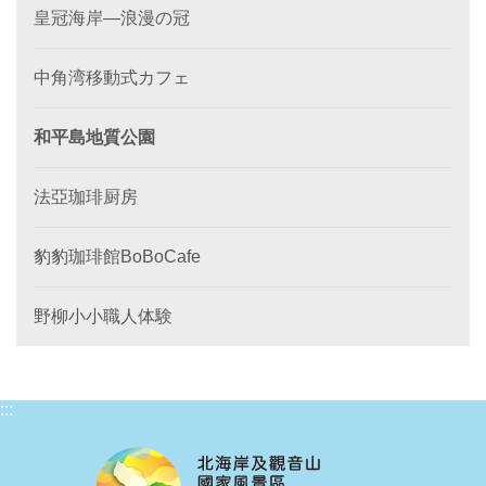
皇冠海岸—浪漫の冠
中角湾移動式カフェ
和平島地質公園
法亞珈琲厨房
豹豹珈琲館BoBoCafe
野柳小小職人体験
:::